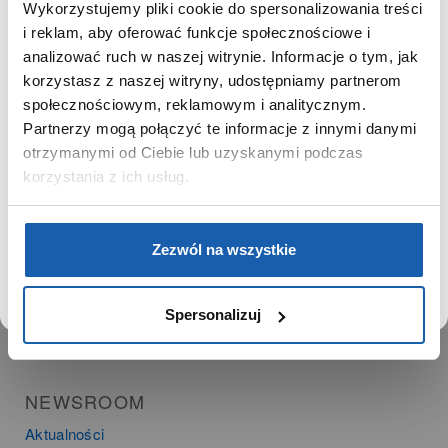
Ważne daty
Wykorzystujemy pliki cookie do spersonalizowania treści
Kariera
SZANOWNY UŻYTKOWNIKU,
i reklam, aby oferować funkcje społecznościowe i
Zgoda na ciasteczka
SZANOWNA UŻYTKOWNICZKO
analizować ruch w naszej witrynie. Informacje o tym, jak
korzystasz z naszej witryny, udostępniamy partnerom
Używamy plików cookie w celach analitycznych,
społecznościowym, reklamowym i analitycznym.
PRODUKTY
statystycznych i marketingowych, w tym aby analizować
Partnerzy mogą połączyć te informacje z innymi danymi
ruch w tej witrynie, optymalizować jej działanie oraz
Zegarki
zapamiętywać Twoje preferencje.
otrzymanymi od Ciebie lub uzyskanymi podczas
Instrumenty muzyczne
korzystania z ich usług.
Kalkulatory
DOWIEDZ SIĘ WIĘCEJ
PRZEJDŹ DO SERWISU
SIECI SPRZEDAŻY
Zezwól na wszystkie
Oferta dla firm
Time Trend
Spersonalizuj
Salony muzyczne Riff
Noble Place
NEWSROOM
Aktualności