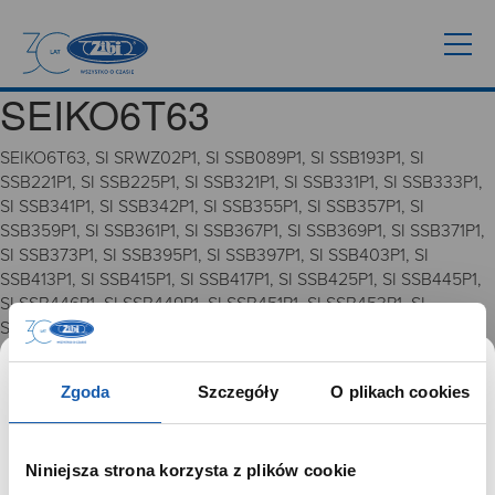
SEIKO6T63
SEIKO6T63, SI SRWZ02P1, SI SSB089P1, SI SSB193P1, SI
SSB221P1, SI SSB225P1, SI SSB321P1, SI SSB331P1, SI SSB333P1,
SI SSB341P1, SI SSB342P1, SI SSB355P1, SI SSB357P1, SI
SSB359P1, SI SSB361P1, SI SSB367P1, SI SSB369P1, SI SSB371P1,
SI SSB373P1, SI SSB395P1, SI SSB397P1, SI SSB403P1, SI
SSB413P1, SI SSB415P1, SI SSB417P1, SI SSB425P1, SI SSB445P1,
SI SSB446P1, SI SSB449P1, SI SSB451P1, SI SSB453P1, SI
SSB455P1, SI SSC775P1, SI SSC801P1
Zgoda
Szczegóły
O plikach cookies
GRUPA ZIBI
Historia
Niniejsza strona korzysta z plików cookie
Misja, wizja i wartości Grupy Zibi