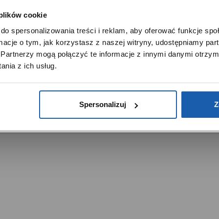
 plików cookie
SZANOWNY UŻYTKOWNIKU,
do spersonalizowania treści i reklam, aby oferować funkcje sp
SZANOWNA UŻYTKOWNICZKO
ormacje o tym, jak korzystasz z naszej witryny, udostępniamy p
Używamy plików cookie w celach analitycznych, statystycznych 
Partnerzy mogą połączyć te informacje z innymi danymi otrzym
marketingowych, w tym aby analizować ruch w tej witrynie,
trzeżone.
nia z ich usług.
ptymalizować jej działanie oraz zapamiętywać Twoje preferencj
DOWIEDZ SIĘ WIĘCEJ
PRZEJDŹ DO SERWISU
Spersonalizuj
Z