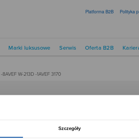
Platforma B2B
Polityka 
Marki luksusowe
Serwis
Oferta B2B
Karier
 -8AVEF W-213D -1AVEF 3170
DUKTY
SIECI SPRZEDAŻY
Oferta dla firm
menty muzyczne
Time Trend
Szczegóły
tory
Salony muzyczne Riff
Noble Place