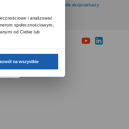
Informacje firmowe i dla akcjonariuszy
Grupy Zibi S.A.
ołecznościowe i analizować
artnerom społecznościowym,
i
anymi od Ciebie lub
e.
ezwól na wszystkie