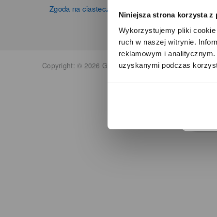
Zgoda na ciasteczka
Niniejsza strona korzysta z
Wykorzystujemy pliki cookie 
ruch w naszej witrynie. Inf
reklamowym i analitycznym. 
Copyright: © 2026 Grupa Zibi S.A. Wszelkie prawa zas
uzyskanymi podczas korzysta
o