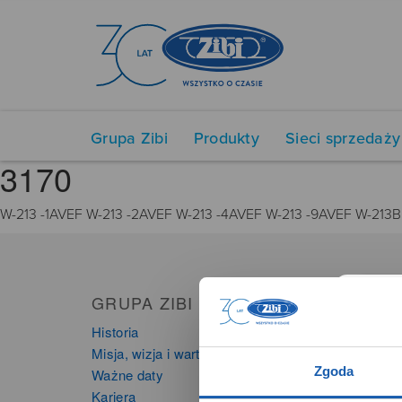
Grupa Zibi
Produkty
Sieci sprzedaży
3170
W-213 -1AVEF W-213 -2AVEF W-213 -4AVEF W-213 -9AVEF W-213B
GRUPA ZIBI
PRO
Historia
Zegarki
Misja, wizja i wartości Grupy Zibi
Instru
Zgoda
Ważne daty
Kalkula
Kariera