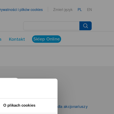
prywatności i plików cookies
Zmień język
PL
EN
Sklep Online
a
Kontakt
NEWSROOM
Aktualności
Kontakt dla mediów
O plikach cookies
Informacje firmowe i dla akcjonariuszy
Zibi S.A.