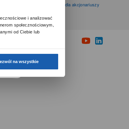
Informacje firmowe i dla akcjonariuszy
Grupy Zibi S.A.
ołecznościowe i analizować
artnerom społecznościowym,
i
anymi od Ciebie lub
e.
ezwól na wszystkie