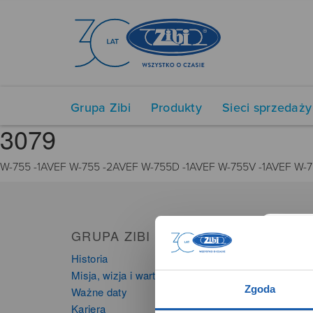
Grupa Zibi
Produkty
Sieci sprzedaży
3079
W-755 -1AVEF W-755 -2AVEF W-755D -1AVEF W-755V -1AVEF W-
GRUPA ZIBI
PRO
Historia
Zegarki
Misja, wizja i wartości Grupy Zibi
Instru
Zgoda
Ważne daty
Kalkula
Kariera