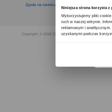
Zgoda na ciasteczka
Niniejsza strona korzysta z
Wykorzystujemy pliki cookie 
ruch w naszej witrynie. Inf
reklamowym i analitycznym. 
Copyright: © 2026 Grupa Zibi S.A. Wszelkie prawa zas
uzyskanymi podczas korzysta
o