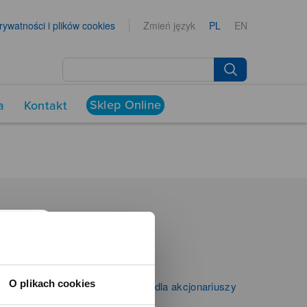
prywatności i plików cookies
Zmień język
PL
EN
Sklep Online
a
Kontakt
NEWSROOM
Aktualności
Kontakt dla mediów
O plikach cookies
Informacje firmowe i dla akcjonariuszy
Zibi S.A.