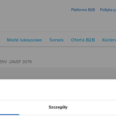
Platforma B2B
Polityka 
Marki luksusowe
Serwis
Oferta B2B
Karier
755V -2AVEF 3079
DUKTY
SIECI SPRZEDAŻY
Oferta dla firm
menty muzyczne
Time Trend
Szczegóły
tory
Salony muzyczne Riff
Noble Place