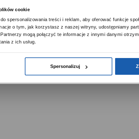
 plików cookie
SZANOWNY UŻYTKOWNIKU,
do spersonalizowania treści i reklam, aby oferować funkcje sp
SZANOWNA UŻYTKOWNICZKO
ormacje o tym, jak korzystasz z naszej witryny, udostępniamy p
Używamy plików cookie w celach analitycznych, statystycznych 
Partnerzy mogą połączyć te informacje z innymi danymi otrzym
marketingowych, w tym aby analizować ruch w tej witrynie,
trzeżone.
nia z ich usług.
ptymalizować jej działanie oraz zapamiętywać Twoje preferencj
DOWIEDZ SIĘ WIĘCEJ
PRZEJDŹ DO SERWISU
Spersonalizuj
Z