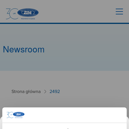
Newsroom
Strona główna
2492
2492
26.09.2024