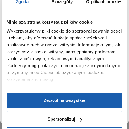
Zgoda
Szczegóły
O plikach cookies
Niniejsza strona korzysta z plików cookie
Wykorzystujemy pliki cookie do spersonalizowania treści
GRUPA ZIBI
SZANOWNY UŻYTKOWNIKU,
i reklam, aby oferować funkcje społecznościowe i
SZANOWNA UŻYTKOWNICZKO
analizować ruch w naszej witrynie. Informacje o tym, jak
Historia
korzystasz z naszej witryny, udostępniamy partnerom
Misja, wizja i wartości Grupy Zibi
Używamy plików cookie w celach analitycznych,
społecznościowym, reklamowym i analitycznym.
Ważne daty
statystycznych i marketingowych, w tym aby analizować
Partnerzy mogą połączyć te informacje z innymi danymi
Kariera
ruch w tej witrynie, optymalizować jej działanie oraz
zapamiętywać Twoje preferencje.
otrzymanymi od Ciebie lub uzyskanymi podczas
Zgoda na ciasteczka
korzystania z ich usług.
PRODUKTY
DOWIEDZ SIĘ WIĘCEJ
PRZEJDŹ DO SERWISU
Zegarki
Zezwól na wszystkie
Instrumenty muzyczne
Kalkulatory
Spersonalizuj
SIECI SPRZEDAŻY