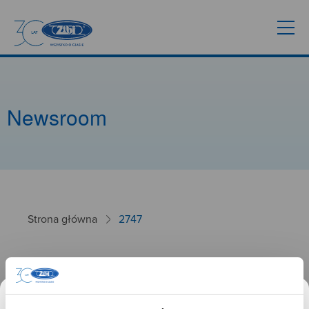
Newsroom
Strona główna
2747
2747
26.09.2024