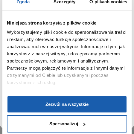
Zgoda
Szczegóły
O plikach cookies
Niniejsza strona korzysta z plików cookie
Wykorzystujemy pliki cookie do spersonalizowania treści
GRUPA ZIBI
SZANOWNY UŻYTKOWNIKU,
i reklam, aby oferować funkcje społecznościowe i
SZANOWNA UŻYTKOWNICZKO
analizować ruch w naszej witrynie. Informacje o tym, jak
Historia
korzystasz z naszej witryny, udostępniamy partnerom
Misja, wizja i wartości Grupy Zibi
Używamy plików cookie w celach analitycznych,
społecznościowym, reklamowym i analitycznym.
Ważne daty
statystycznych i marketingowych, w tym aby analizować
Partnerzy mogą połączyć te informacje z innymi danymi
Kariera
ruch w tej witrynie, optymalizować jej działanie oraz
zapamiętywać Twoje preferencje.
otrzymanymi od Ciebie lub uzyskanymi podczas
Zgoda na ciasteczka
korzystania z ich usług.
PRODUKTY
DOWIEDZ SIĘ WIĘCEJ
PRZEJDŹ DO SERWISU
Zegarki
Zezwól na wszystkie
Instrumenty muzyczne
Kalkulatory
Spersonalizuj
SIECI SPRZEDAŻY