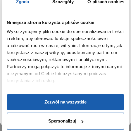
Zgoda
Szczegóły
O plikach cookies
Niniejsza strona korzysta z plików cookie
Wykorzystujemy pliki cookie do spersonalizowania treści
GRUPA ZIBI
SZANOWNY UŻYTKOWNIKU,
i reklam, aby oferować funkcje społecznościowe i
SZANOWNA UŻYTKOWNICZKO
analizować ruch w naszej witrynie. Informacje o tym, jak
Historia
korzystasz z naszej witryny, udostępniamy partnerom
Misja, wizja i wartości Grupy Zibi
Używamy plików cookie w celach analitycznych,
społecznościowym, reklamowym i analitycznym.
Ważne daty
statystycznych i marketingowych, w tym aby analizować
Partnerzy mogą połączyć te informacje z innymi danymi
Kariera
ruch w tej witrynie, optymalizować jej działanie oraz
zapamiętywać Twoje preferencje.
otrzymanymi od Ciebie lub uzyskanymi podczas
Zgoda na ciasteczka
korzystania z ich usług.
PRODUKTY
DOWIEDZ SIĘ WIĘCEJ
PRZEJDŹ DO SERWISU
Zegarki
Zezwól na wszystkie
Instrumenty muzyczne
Kalkulatory
Spersonalizuj
SIECI SPRZEDAŻY