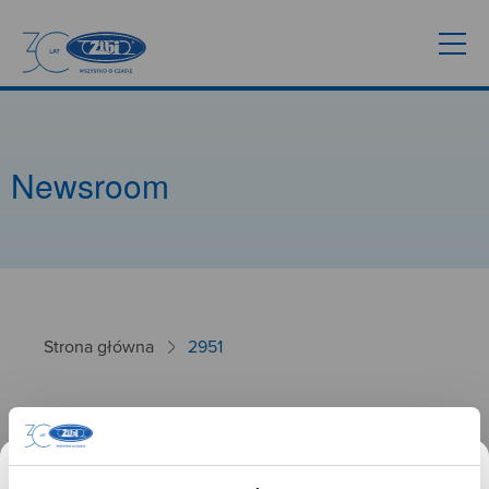
Newsroom
Strona główna
2951
2951
26.09.2024