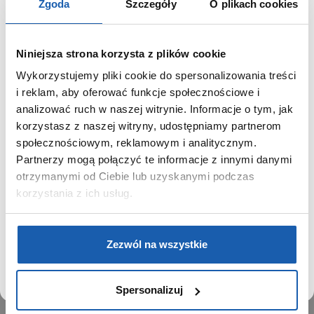
Zgoda
Szczegóły
O plikach cookies
Niniejsza strona korzysta z plików cookie
Wykorzystujemy pliki cookie do spersonalizowania treści
GRUPA ZIBI
SZANOWNY UŻYTKOWNIKU,
i reklam, aby oferować funkcje społecznościowe i
SZANOWNA UŻYTKOWNICZKO
analizować ruch w naszej witrynie. Informacje o tym, jak
Historia
korzystasz z naszej witryny, udostępniamy partnerom
Misja, wizja i wartości Grupy Zibi
Używamy plików cookie w celach analitycznych,
społecznościowym, reklamowym i analitycznym.
Ważne daty
statystycznych i marketingowych, w tym aby analizować
Partnerzy mogą połączyć te informacje z innymi danymi
Kariera
ruch w tej witrynie, optymalizować jej działanie oraz
zapamiętywać Twoje preferencje.
otrzymanymi od Ciebie lub uzyskanymi podczas
Zgoda na ciasteczka
korzystania z ich usług.
PRODUKTY
DOWIEDZ SIĘ WIĘCEJ
PRZEJDŹ DO SERWISU
Zegarki
Zezwól na wszystkie
Instrumenty muzyczne
Kalkulatory
Spersonalizuj
SIECI SPRZEDAŻY