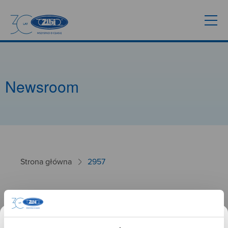
Newsroom
Strona główna
2957
2957
26.09.2024