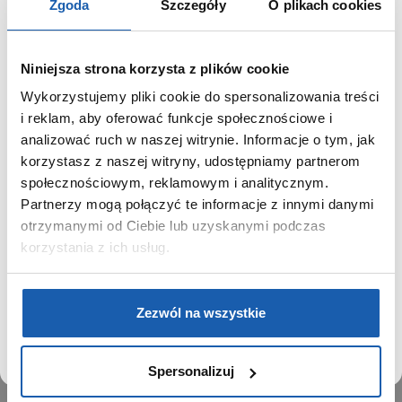
Zgoda
Szczegóły
O plikach cookies
Niniejsza strona korzysta z plików cookie
Wykorzystujemy pliki cookie do spersonalizowania treści
GRUPA ZIBI
SZANOWNY UŻYTKOWNIKU,
i reklam, aby oferować funkcje społecznościowe i
SZANOWNA UŻYTKOWNICZKO
analizować ruch w naszej witrynie. Informacje o tym, jak
Historia
korzystasz z naszej witryny, udostępniamy partnerom
Misja, wizja i wartości Grupy Zibi
Używamy plików cookie w celach analitycznych,
społecznościowym, reklamowym i analitycznym.
Ważne daty
statystycznych i marketingowych, w tym aby analizować
Partnerzy mogą połączyć te informacje z innymi danymi
Kariera
ruch w tej witrynie, optymalizować jej działanie oraz
zapamiętywać Twoje preferencje.
otrzymanymi od Ciebie lub uzyskanymi podczas
Zgoda na ciasteczka
korzystania z ich usług.
PRODUKTY
DOWIEDZ SIĘ WIĘCEJ
PRZEJDŹ DO SERWISU
Zegarki
Zezwól na wszystkie
Instrumenty muzyczne
Kalkulatory
Spersonalizuj
SIECI SPRZEDAŻY