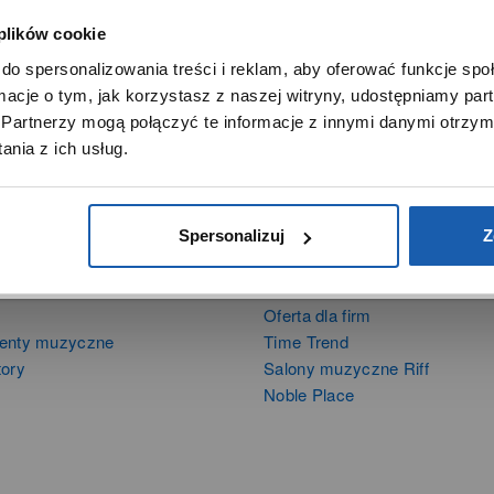
 plików cookie
SZANOWNY UŻYTKOWNIKU,
do spersonalizowania treści i reklam, aby oferować funkcje sp
SZANOWNA UŻYTKOWNICZKO
ormacje o tym, jak korzystasz z naszej witryny, udostępniamy p
Używamy plików cookie w celach analitycznych, statystycznych 
Partnerzy mogą połączyć te informacje z innymi danymi otrzym
marketingowych, w tym aby analizować ruch w tej witrynie,
nia z ich usług.
ptymalizować jej działanie oraz zapamiętywać Twoje preferencj
DOWIEDZ SIĘ WIĘCEJ
PRZEJDŹ DO SERWISU
Spersonalizuj
Z
DUKTY
SIECI SPRZEDAŻY
Oferta dla firm
menty muzyczne
Time Trend
tory
Salony muzyczne Riff
Noble Place