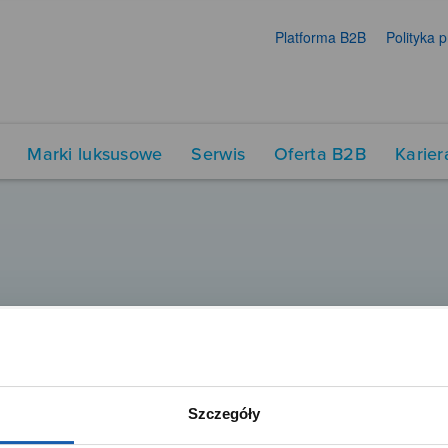
Platforma B2B
Polityka 
Marki luksusowe
Serwis
Oferta B2B
Karier
Szczegóły