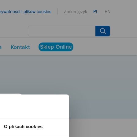
prywatności i plików cookies
Zmień język
PL
EN
Sklep Online
a
Kontakt
O plikach cookies