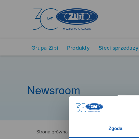
Grupa Zibi
Produkty
Sieci sprzedaży
Newsroom
Zgoda
Strona główna
3022