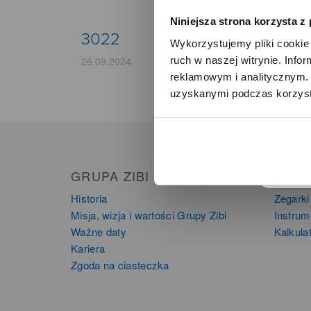
Niniejsza strona korzysta z
3022
Wykorzystujemy pliki cookie 
ruch w naszej witrynie. Inf
26.09.2024
reklamowym i analitycznym. 
uzyskanymi podczas korzysta
o
GRUPA ZIBI
PRO
Historia
Zegarki
Misja, wizja i wartości Grupy Zibi
Instru
Ważne daty
Kalkula
Kariera
Zgoda na ciasteczka