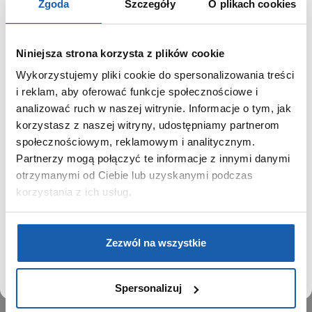
Zgoda
Szczegóły
O plikach cookies
Niniejsza strona korzysta z plików cookie
Wykorzystujemy pliki cookie do spersonalizowania treści
GRUPA ZIBI
SZANOWNY UŻYTKOWNIKU,
i reklam, aby oferować funkcje społecznościowe i
SZANOWNA UŻYTKOWNICZKO
analizować ruch w naszej witrynie. Informacje o tym, jak
Historia
korzystasz z naszej witryny, udostępniamy partnerom
Misja, wizja i wartości Grupy Zibi
Używamy plików cookie w celach analitycznych,
społecznościowym, reklamowym i analitycznym.
Ważne daty
statystycznych i marketingowych, w tym aby analizować
Partnerzy mogą połączyć te informacje z innymi danymi
Kariera
ruch w tej witrynie, optymalizować jej działanie oraz
zapamiętywać Twoje preferencje.
otrzymanymi od Ciebie lub uzyskanymi podczas
Zgoda na ciasteczka
korzystania z ich usług.
PRODUKTY
DOWIEDZ SIĘ WIĘCEJ
PRZEJDŹ DO SERWISU
Zegarki
Zezwól na wszystkie
Instrumenty muzyczne
Kalkulatory
Spersonalizuj
SIECI SPRZEDAŻY