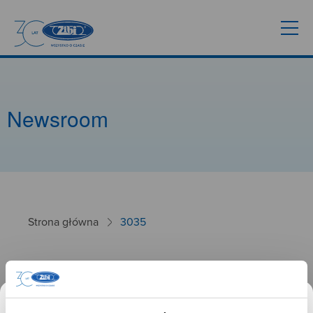
Newsroom
Strona główna
3035
3035
26.09.2024