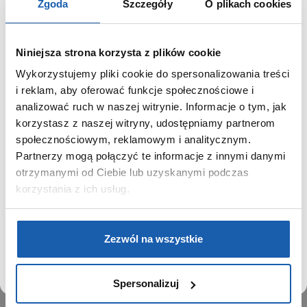
Zgoda
Szczegóły
O plikach cookies
Niniejsza strona korzysta z plików cookie
Wykorzystujemy pliki cookie do spersonalizowania treści
GRUPA ZIBI
SZANOWNY UŻYTKOWNIKU,
i reklam, aby oferować funkcje społecznościowe i
SZANOWNA UŻYTKOWNICZKO
analizować ruch w naszej witrynie. Informacje o tym, jak
Historia
korzystasz z naszej witryny, udostępniamy partnerom
Misja, wizja i wartości Grupy Zibi
Używamy plików cookie w celach analitycznych,
społecznościowym, reklamowym i analitycznym.
Ważne daty
statystycznych i marketingowych, w tym aby analizować
Partnerzy mogą połączyć te informacje z innymi danymi
Kariera
ruch w tej witrynie, optymalizować jej działanie oraz
zapamiętywać Twoje preferencje.
otrzymanymi od Ciebie lub uzyskanymi podczas
Zgoda na ciasteczka
korzystania z ich usług.
PRODUKTY
DOWIEDZ SIĘ WIĘCEJ
PRZEJDŹ DO SERWISU
Zegarki
Zezwól na wszystkie
Instrumenty muzyczne
Kalkulatory
Spersonalizuj
SIECI SPRZEDAŻY