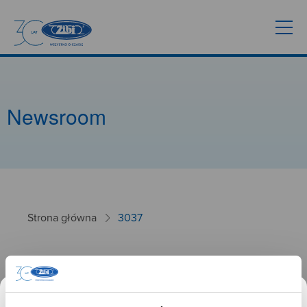
Newsroom
Strona główna
3037
3037
26.09.2024