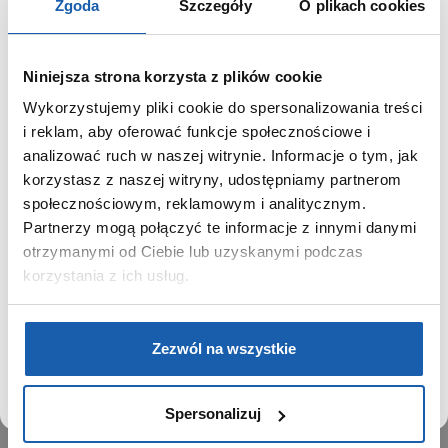
Zgoda
Szczegóły
O plikach cookies
Niniejsza strona korzysta z plików cookie
Wykorzystujemy pliki cookie do spersonalizowania treści
GRUPA ZIBI
SZANOWNY UŻYTKOWNIKU,
i reklam, aby oferować funkcje społecznościowe i
SZANOWNA UŻYTKOWNICZKO
analizować ruch w naszej witrynie. Informacje o tym, jak
Historia
korzystasz z naszej witryny, udostępniamy partnerom
Misja, wizja i wartości Grupy Zibi
Używamy plików cookie w celach analitycznych,
społecznościowym, reklamowym i analitycznym.
Ważne daty
statystycznych i marketingowych, w tym aby analizować
Partnerzy mogą połączyć te informacje z innymi danymi
Kariera
ruch w tej witrynie, optymalizować jej działanie oraz
zapamiętywać Twoje preferencje.
otrzymanymi od Ciebie lub uzyskanymi podczas
Zgoda na ciasteczka
korzystania z ich usług.
PRODUKTY
DOWIEDZ SIĘ WIĘCEJ
PRZEJDŹ DO SERWISU
Zegarki
Zezwól na wszystkie
Instrumenty muzyczne
Kalkulatory
Spersonalizuj
SIECI SPRZEDAŻY