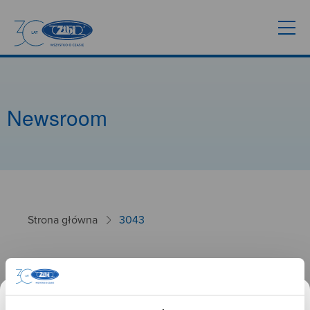
Newsroom
Strona główna
3043
3043
26.09.2024