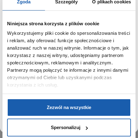
Zgoda
Szczegóły
O plikach cookies
Niniejsza strona korzysta z plików cookie
Wykorzystujemy pliki cookie do spersonalizowania treści
GRUPA ZIBI
SZANOWNY UŻYTKOWNIKU,
i reklam, aby oferować funkcje społecznościowe i
SZANOWNA UŻYTKOWNICZKO
analizować ruch w naszej witrynie. Informacje o tym, jak
Historia
korzystasz z naszej witryny, udostępniamy partnerom
Misja, wizja i wartości Grupy Zibi
Używamy plików cookie w celach analitycznych,
społecznościowym, reklamowym i analitycznym.
Ważne daty
statystycznych i marketingowych, w tym aby analizować
Partnerzy mogą połączyć te informacje z innymi danymi
Kariera
ruch w tej witrynie, optymalizować jej działanie oraz
zapamiętywać Twoje preferencje.
otrzymanymi od Ciebie lub uzyskanymi podczas
Zgoda na ciasteczka
korzystania z ich usług.
PRODUKTY
DOWIEDZ SIĘ WIĘCEJ
PRZEJDŹ DO SERWISU
Zegarki
Zezwól na wszystkie
Instrumenty muzyczne
Kalkulatory
Spersonalizuj
SIECI SPRZEDAŻY