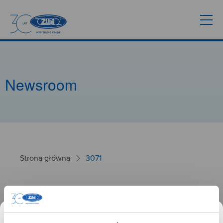
Newsroom
Strona główna
3071
3071
26.09.2024