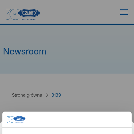
Newsroom
Strona główna
3139
3139
26.09.2024