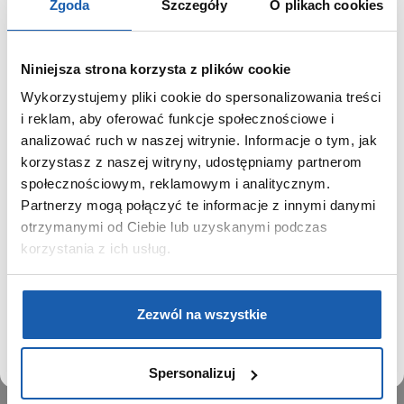
Zgoda
Szczegóły
O plikach cookies
Niniejsza strona korzysta z plików cookie
Wykorzystujemy pliki cookie do spersonalizowania treści
GRUPA ZIBI
SZANOWNY UŻYTKOWNIKU,
i reklam, aby oferować funkcje społecznościowe i
SZANOWNA UŻYTKOWNICZKO
analizować ruch w naszej witrynie. Informacje o tym, jak
Historia
korzystasz z naszej witryny, udostępniamy partnerom
Misja, wizja i wartości Grupy Zibi
Używamy plików cookie w celach analitycznych,
społecznościowym, reklamowym i analitycznym.
Ważne daty
statystycznych i marketingowych, w tym aby analizować
Partnerzy mogą połączyć te informacje z innymi danymi
Kariera
ruch w tej witrynie, optymalizować jej działanie oraz
zapamiętywać Twoje preferencje.
otrzymanymi od Ciebie lub uzyskanymi podczas
Zgoda na ciasteczka
korzystania z ich usług.
PRODUKTY
DOWIEDZ SIĘ WIĘCEJ
PRZEJDŹ DO SERWISU
Zegarki
Zezwól na wszystkie
Instrumenty muzyczne
Kalkulatory
Spersonalizuj
SIECI SPRZEDAŻY