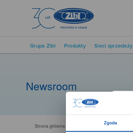
Grupa Zibi
Produkty
Sieci sprzedaży
Newsroom
Zgoda
Strona główna
3166