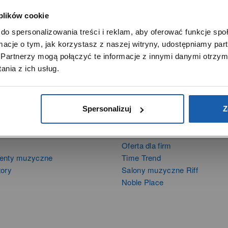
 plików cookie
SZANOWNY UŻYTKOWNIKU,
do spersonalizowania treści i reklam, aby oferować funkcje sp
SZANOWNA UŻYTKOWNICZKO
ormacje o tym, jak korzystasz z naszej witryny, udostępniamy p
Używamy plików cookie w celach analitycznych, statystycznych 
Partnerzy mogą połączyć te informacje z innymi danymi otrzym
marketingowych, w tym aby analizować ruch w tej witrynie,
nia z ich usług.
ptymalizować jej działanie oraz zapamiętywać Twoje preferencj
DOWIEDZ SIĘ WIĘCEJ
PRZEJDŹ DO SERWISU
Spersonalizuj
Z
DUKTY
SIECI SPRZEDAŻY
Oferta dla firm
menty muzyczne
Time Trend
tory
Salony muzyczne Riff
Noble Place