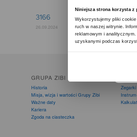
Niniejsza strona korzysta z
3166
Wykorzystujemy pliki cookie 
ruch w naszej witrynie. Inf
26.09.2024
reklamowym i analitycznym. 
uzyskanymi podczas korzysta
o
GRUPA ZIBI
PRO
Historia
Zegarki
Misja, wizja i wartości Grupy Zibi
Instru
Ważne daty
Kalkula
Kariera
Zgoda na ciasteczka