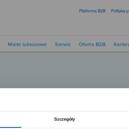
Platforma B2B
Polityka 
Marki luksusowe
Serwis
Oferta B2B
Karier
Szczegóły