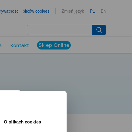
prywatności i plików cookies
Zmień język
PL
EN
Sklep Online
a
Kontakt
O plikach cookies