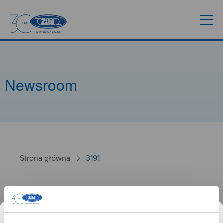
Newsroom
Strona główna
3191
3191
26.09.2024