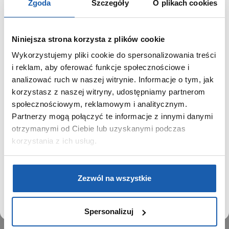
Zgoda
Szczegóły
O plikach cookies
Niniejsza strona korzysta z plików cookie
Wykorzystujemy pliki cookie do spersonalizowania treści
GRUPA ZIBI
SZANOWNY UŻYTKOWNIKU,
i reklam, aby oferować funkcje społecznościowe i
SZANOWNA UŻYTKOWNICZKO
analizować ruch w naszej witrynie. Informacje o tym, jak
Historia
korzystasz z naszej witryny, udostępniamy partnerom
Misja, wizja i wartości Grupy Zibi
Używamy plików cookie w celach analitycznych,
społecznościowym, reklamowym i analitycznym.
Ważne daty
statystycznych i marketingowych, w tym aby analizować
Partnerzy mogą połączyć te informacje z innymi danymi
Kariera
ruch w tej witrynie, optymalizować jej działanie oraz
zapamiętywać Twoje preferencje.
otrzymanymi od Ciebie lub uzyskanymi podczas
Zgoda na ciasteczka
korzystania z ich usług.
PRODUKTY
DOWIEDZ SIĘ WIĘCEJ
PRZEJDŹ DO SERWISU
Zegarki
Zezwól na wszystkie
Instrumenty muzyczne
Kalkulatory
Spersonalizuj
SIECI SPRZEDAŻY