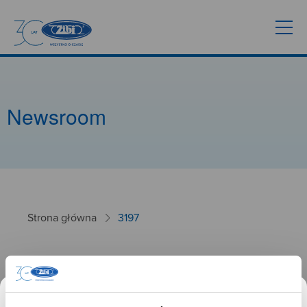
Newsroom
Strona główna
3197
3197
26.09.2024