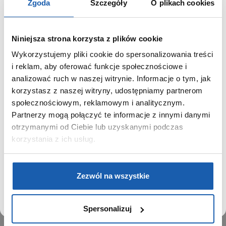
Zgoda
Szczegóły
O plikach cookies
Niniejsza strona korzysta z plików cookie
Wykorzystujemy pliki cookie do spersonalizowania treści
GRUPA ZIBI
SZANOWNY UŻYTKOWNIKU,
i reklam, aby oferować funkcje społecznościowe i
SZANOWNA UŻYTKOWNICZKO
analizować ruch w naszej witrynie. Informacje o tym, jak
Historia
korzystasz z naszej witryny, udostępniamy partnerom
Misja, wizja i wartości Grupy Zibi
Używamy plików cookie w celach analitycznych,
społecznościowym, reklamowym i analitycznym.
Ważne daty
statystycznych i marketingowych, w tym aby analizować
Partnerzy mogą połączyć te informacje z innymi danymi
Kariera
ruch w tej witrynie, optymalizować jej działanie oraz
zapamiętywać Twoje preferencje.
otrzymanymi od Ciebie lub uzyskanymi podczas
Zgoda na ciasteczka
korzystania z ich usług.
PRODUKTY
DOWIEDZ SIĘ WIĘCEJ
PRZEJDŹ DO SERWISU
Zegarki
Zezwól na wszystkie
Instrumenty muzyczne
Kalkulatory
Spersonalizuj
SIECI SPRZEDAŻY