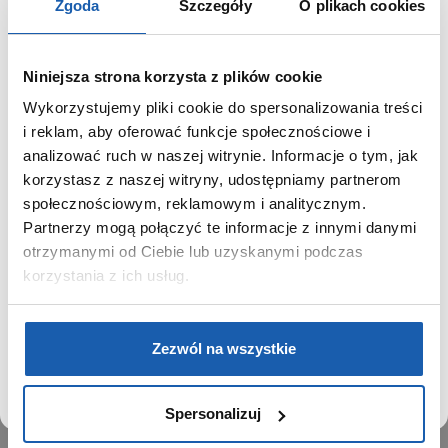
Zgoda
Szczegóły
O plikach cookies
Niniejsza strona korzysta z plików cookie
Wykorzystujemy pliki cookie do spersonalizowania treści
GRUPA ZIBI
SZANOWNY UŻYTKOWNIKU,
i reklam, aby oferować funkcje społecznościowe i
SZANOWNA UŻYTKOWNICZKO
analizować ruch w naszej witrynie. Informacje o tym, jak
Historia
korzystasz z naszej witryny, udostępniamy partnerom
Misja, wizja i wartości Grupy Zibi
Używamy plików cookie w celach analitycznych,
społecznościowym, reklamowym i analitycznym.
Ważne daty
statystycznych i marketingowych, w tym aby analizować
Partnerzy mogą połączyć te informacje z innymi danymi
Kariera
ruch w tej witrynie, optymalizować jej działanie oraz
zapamiętywać Twoje preferencje.
otrzymanymi od Ciebie lub uzyskanymi podczas
Zgoda na ciasteczka
korzystania z ich usług.
PRODUKTY
DOWIEDZ SIĘ WIĘCEJ
PRZEJDŹ DO SERWISU
Zegarki
Zezwól na wszystkie
Instrumenty muzyczne
Kalkulatory
Spersonalizuj
SIECI SPRZEDAŻY