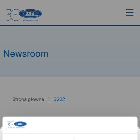
Newsroom
Strona główna
3222
3222
26.09.2024