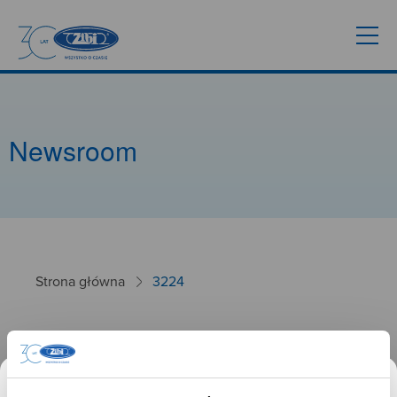
Newsroom
Strona główna
3224
3224
26.09.2024