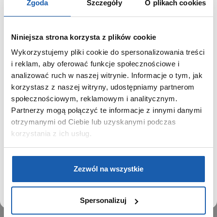
Zgoda
Szczegóły
O plikach cookies
Niniejsza strona korzysta z plików cookie
Wykorzystujemy pliki cookie do spersonalizowania treści
GRUPA ZIBI
SZANOWNY UŻYTKOWNIKU,
i reklam, aby oferować funkcje społecznościowe i
SZANOWNA UŻYTKOWNICZKO
analizować ruch w naszej witrynie. Informacje o tym, jak
Historia
korzystasz z naszej witryny, udostępniamy partnerom
Misja, wizja i wartości Grupy Zibi
Używamy plików cookie w celach analitycznych,
społecznościowym, reklamowym i analitycznym.
Ważne daty
statystycznych i marketingowych, w tym aby analizować
Partnerzy mogą połączyć te informacje z innymi danymi
Kariera
ruch w tej witrynie, optymalizować jej działanie oraz
zapamiętywać Twoje preferencje.
otrzymanymi od Ciebie lub uzyskanymi podczas
Zgoda na ciasteczka
korzystania z ich usług.
PRODUKTY
DOWIEDZ SIĘ WIĘCEJ
PRZEJDŹ DO SERWISU
Zegarki
Zezwól na wszystkie
Instrumenty muzyczne
Kalkulatory
Spersonalizuj
SIECI SPRZEDAŻY