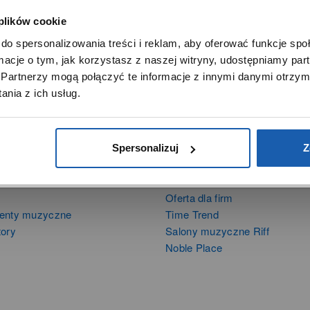
 plików cookie
SZANOWNY UŻYTKOWNIKU,
do spersonalizowania treści i reklam, aby oferować funkcje sp
SZANOWNA UŻYTKOWNICZKO
ormacje o tym, jak korzystasz z naszej witryny, udostępniamy p
Używamy plików cookie w celach analitycznych, statystycznych 
Partnerzy mogą połączyć te informacje z innymi danymi otrzym
marketingowych, w tym aby analizować ruch w tej witrynie,
nia z ich usług.
ptymalizować jej działanie oraz zapamiętywać Twoje preferencj
DOWIEDZ SIĘ WIĘCEJ
PRZEJDŹ DO SERWISU
Spersonalizuj
Z
DUKTY
SIECI SPRZEDAŻY
Oferta dla firm
menty muzyczne
Time Trend
tory
Salony muzyczne Riff
Noble Place