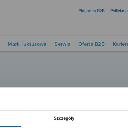
Platforma B2B
Polityka 
Marki luksusowe
Serwis
Oferta B2B
Karier
Szczegóły