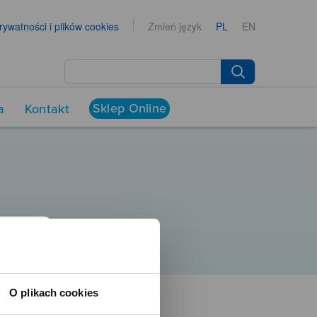
prywatności i plików cookies
Zmień język
PL
EN
Sklep Online
a
Kontakt
O plikach cookies