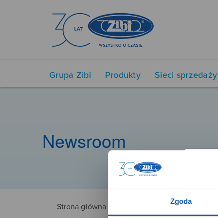
Grupa Zibi
Produkty
Sieci sprzedaży
Newsroom
Zgoda
Strona główna
3225