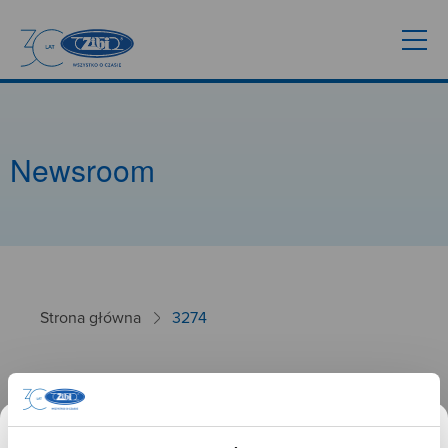
Newsroom
Strona główna
3274
3274
26.09.2024