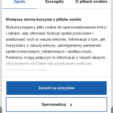
Zgoda
Szczegóły
O plikach cookies
Niniejsza strona korzysta z plików cookie
Wykorzystujemy pliki cookie do spersonalizowania treści
GRUPA ZIBI
SZANOWNY UŻYTKOWNIKU,
i reklam, aby oferować funkcje społecznościowe i
SZANOWNA UŻYTKOWNICZKO
analizować ruch w naszej witrynie. Informacje o tym, jak
Historia
korzystasz z naszej witryny, udostępniamy partnerom
Misja, wizja i wartości Grupy Zibi
Używamy plików cookie w celach analitycznych,
społecznościowym, reklamowym i analitycznym.
Ważne daty
statystycznych i marketingowych, w tym aby analizować
Partnerzy mogą połączyć te informacje z innymi danymi
Kariera
ruch w tej witrynie, optymalizować jej działanie oraz
zapamiętywać Twoje preferencje.
otrzymanymi od Ciebie lub uzyskanymi podczas
Zgoda na ciasteczka
korzystania z ich usług.
PRODUKTY
DOWIEDZ SIĘ WIĘCEJ
PRZEJDŹ DO SERWISU
Zegarki
Zezwól na wszystkie
Instrumenty muzyczne
Kalkulatory
Spersonalizuj
SIECI SPRZEDAŻY