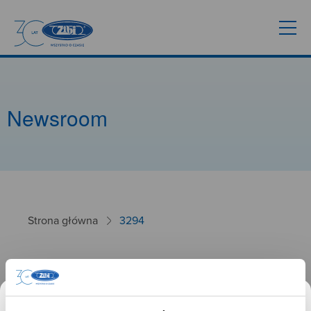
Newsroom
Strona główna
3294
3294
26.09.2024