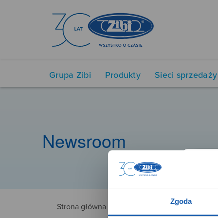
Grupa Zibi
Produkty
Sieci sprzedaży
Newsroom
Zgoda
Strona główna
3296