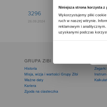
Niniejsza strona korzysta z
3296
Wykorzystujemy pliki cookie 
ruch w naszej witrynie. Inf
26.09.2024
reklamowym i analitycznym. 
uzyskanymi podczas korzysta
o
GRUPA ZIBI
PRO
Historia
Zegarki
Misja, wizja i wartości Grupy Zibi
Instru
Ważne daty
Kalkula
Kariera
Zgoda na ciasteczka