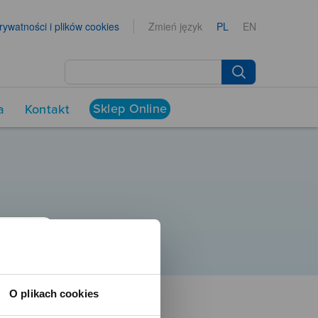
prywatności i plików cookies
Zmień język
PL
EN
Sklep Online
a
Kontakt
O plikach cookies