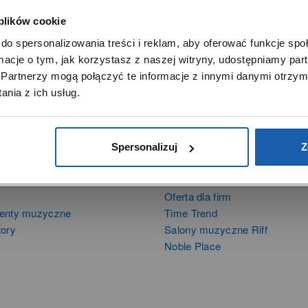
 plików cookie
SZANOWNY UŻYTKOWNIKU,
do spersonalizowania treści i reklam, aby oferować funkcje sp
SZANOWNA UŻYTKOWNICZKO
ormacje o tym, jak korzystasz z naszej witryny, udostępniamy p
Używamy plików cookie w celach analitycznych, statystycznych 
Partnerzy mogą połączyć te informacje z innymi danymi otrzym
marketingowych, w tym aby analizować ruch w tej witrynie,
nia z ich usług.
ptymalizować jej działanie oraz zapamiętywać Twoje preferencj
DOWIEDZ SIĘ WIĘCEJ
PRZEJDŹ DO SERWISU
Spersonalizuj
Z
DUKTY
SIECI SPRZEDAŻY
Oferta dla firm
menty muzyczne
Time Trend
tory
Salony muzyczne Riff
Noble Place