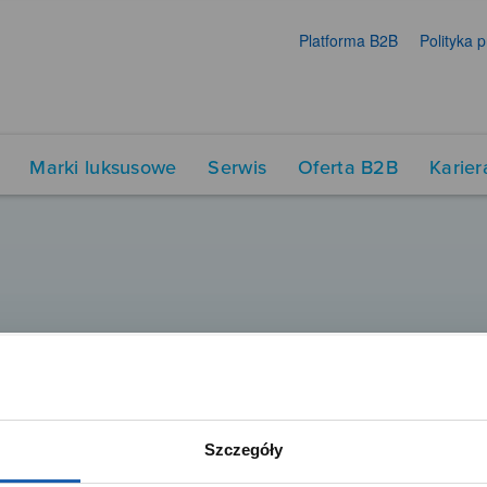
Platforma B2B
Polityka 
Marki luksusowe
Serwis
Oferta B2B
Karier
Szczegóły