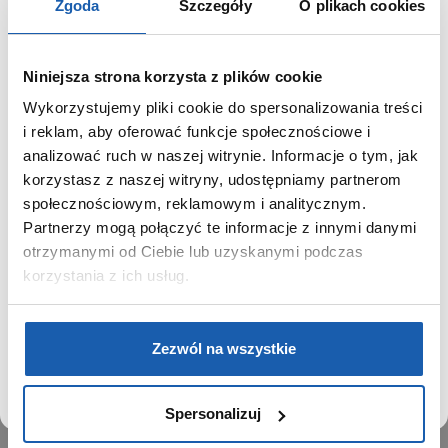
Zgoda
Szczegóły
O plikach cookies
Niniejsza strona korzysta z plików cookie
Wykorzystujemy pliki cookie do spersonalizowania treści
GRUPA ZIBI
SZANOWNY UŻYTKOWNIKU,
i reklam, aby oferować funkcje społecznościowe i
SZANOWNA UŻYTKOWNICZKO
analizować ruch w naszej witrynie. Informacje o tym, jak
Historia
korzystasz z naszej witryny, udostępniamy partnerom
Misja, wizja i wartości Grupy Zibi
Używamy plików cookie w celach analitycznych,
społecznościowym, reklamowym i analitycznym.
Ważne daty
statystycznych i marketingowych, w tym aby analizować
Partnerzy mogą połączyć te informacje z innymi danymi
Kariera
ruch w tej witrynie, optymalizować jej działanie oraz
zapamiętywać Twoje preferencje.
otrzymanymi od Ciebie lub uzyskanymi podczas
Zgoda na ciasteczka
korzystania z ich usług.
PRODUKTY
DOWIEDZ SIĘ WIĘCEJ
PRZEJDŹ DO SERWISU
Zegarki
Zezwól na wszystkie
Instrumenty muzyczne
Kalkulatory
Spersonalizuj
SIECI SPRZEDAŻY