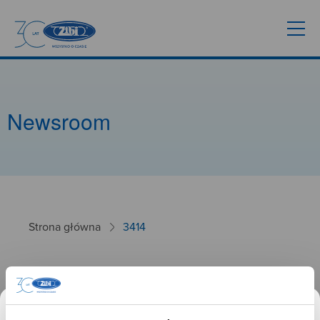
Newsroom
Strona główna
3414
3414
26.09.2024