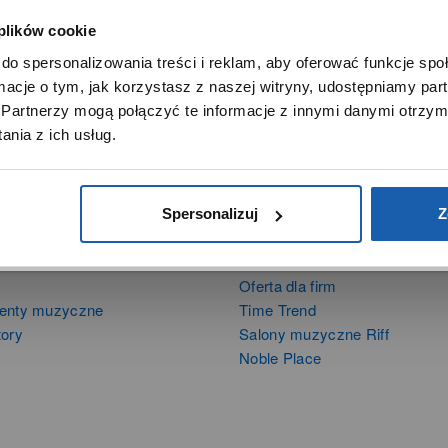
 plików cookie
SZANOWNY UŻYTKOWNIKU,
do spersonalizowania treści i reklam, aby oferować funkcje sp
SZANOWNA UŻYTKOWNICZKO
ormacje o tym, jak korzystasz z naszej witryny, udostępniamy p
Używamy plików cookie w celach analitycznych, statystycznych 
Partnerzy mogą połączyć te informacje z innymi danymi otrzym
marketingowych, w tym aby analizować ruch w tej witrynie,
nia z ich usług.
ptymalizować jej działanie oraz zapamiętywać Twoje preferencj
DOWIEDZ SIĘ WIĘCEJ
PRZEJDŹ DO SERWISU
Spersonalizuj
Z
DUKTY
SIECI SPRZEDAŻY
Oferta dla firm
menty muzyczne
Time Trend
tory
Salony muzyczne Riff
Noble Place