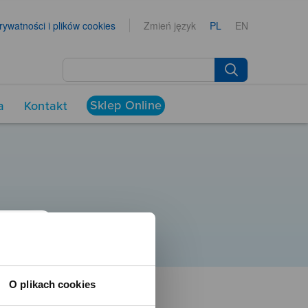
prywatności i plików cookies
Zmień język
PL
EN
Sklep Online
a
Kontakt
O plikach cookies