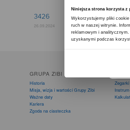
Niniejsza strona korzysta z
3426
Wykorzystujemy pliki cookie 
ruch w naszej witrynie. Inf
26.09.2024
reklamowym i analitycznym. 
uzyskanymi podczas korzysta
o
GRUPA ZIBI
PRO
Historia
Zegarki
Misja, wizja i wartości Grupy Zibi
Instru
Ważne daty
Kalkula
Kariera
Zgoda na ciasteczka