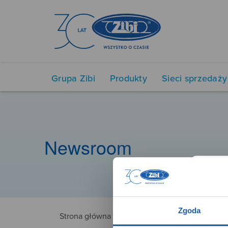
Grupa Zibi
Produkty
Sieci sprzedaży
Newsroom
Zgoda
Strona główna
3426