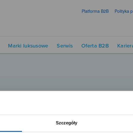
Platforma B2B
Polityka 
Marki luksusowe
Serwis
Oferta B2B
Karier
Szczegóły