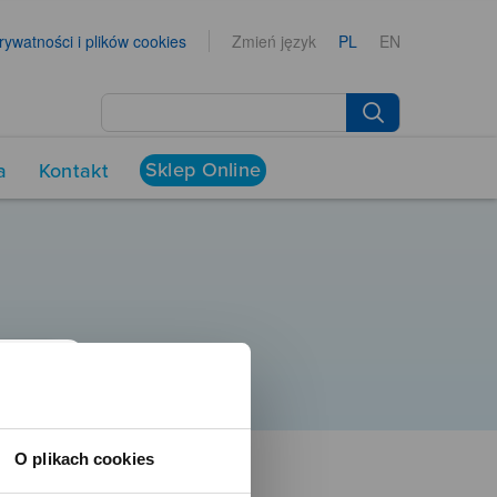
prywatności i plików cookies
Zmień język
PL
EN
Sklep Online
a
Kontakt
O plikach cookies