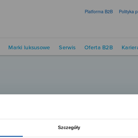
Platforma B2B
Polityka 
Marki luksusowe
Serwis
Oferta B2B
Karier
Szczegóły