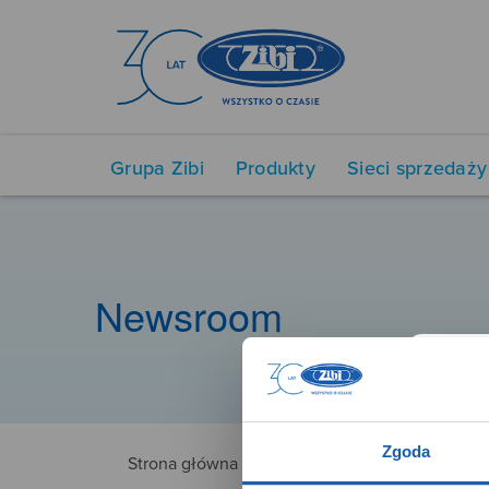
Grupa Zibi
Produkty
Sieci sprzedaży
Newsroom
Zgoda
Strona główna
3444