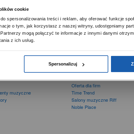
 plików cookie
SZANOWNY UŻYTKOWNIKU,
do spersonalizowania treści i reklam, aby oferować funkcje sp
SZANOWNA UŻYTKOWNICZKO
ormacje o tym, jak korzystasz z naszej witryny, udostępniamy p
Używamy plików cookie w celach analitycznych, statystycznych 
Partnerzy mogą połączyć te informacje z innymi danymi otrzym
marketingowych, w tym aby analizować ruch w tej witrynie,
nia z ich usług.
ptymalizować jej działanie oraz zapamiętywać Twoje preferencj
DOWIEDZ SIĘ WIĘCEJ
PRZEJDŹ DO SERWISU
Spersonalizuj
Z
DUKTY
SIECI SPRZEDAŻY
Oferta dla firm
menty muzyczne
Time Trend
tory
Salony muzyczne Riff
Noble Place