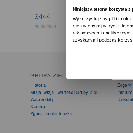
Niniejsza strona korzysta z
3444
Wykorzystujemy pliki cookie 
ruch w naszej witrynie. Inf
26.09.2024
reklamowym i analitycznym. 
uzyskanymi podczas korzysta
o
GRUPA ZIBI
PRO
Historia
Zegarki
Misja, wizja i wartości Grupy Zibi
Instru
Ważne daty
Kalkula
Kariera
Zgoda na ciasteczka