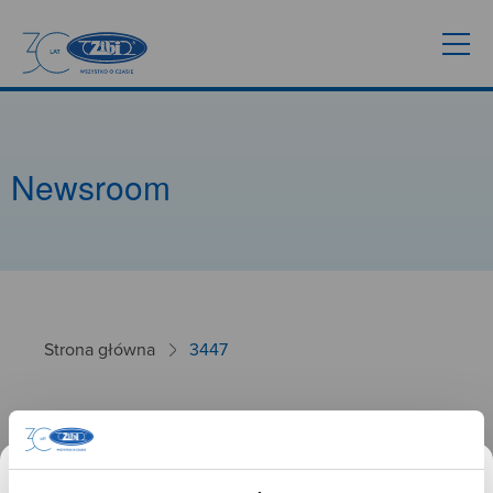
Newsroom
Strona główna
3447
3447
26.09.2024