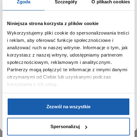
Zgoda
Szczegóły
O plikach cookies
Niniejsza strona korzysta z plików cookie
Wykorzystujemy pliki cookie do spersonalizowania treści
GRUPA ZIBI
SZANOWNY UŻYTKOWNIKU,
i reklam, aby oferować funkcje społecznościowe i
SZANOWNA UŻYTKOWNICZKO
analizować ruch w naszej witrynie. Informacje o tym, jak
Historia
korzystasz z naszej witryny, udostępniamy partnerom
Misja, wizja i wartości Grupy Zibi
Używamy plików cookie w celach analitycznych,
społecznościowym, reklamowym i analitycznym.
Ważne daty
statystycznych i marketingowych, w tym aby analizować
Partnerzy mogą połączyć te informacje z innymi danymi
Kariera
ruch w tej witrynie, optymalizować jej działanie oraz
zapamiętywać Twoje preferencje.
otrzymanymi od Ciebie lub uzyskanymi podczas
Zgoda na ciasteczka
korzystania z ich usług.
PRODUKTY
DOWIEDZ SIĘ WIĘCEJ
PRZEJDŹ DO SERWISU
Zegarki
Zezwól na wszystkie
Instrumenty muzyczne
Kalkulatory
Spersonalizuj
SIECI SPRZEDAŻY