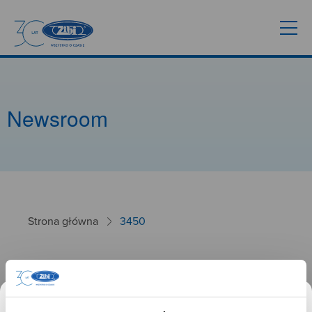
Newsroom
Strona główna
3450
3450
26.09.2024