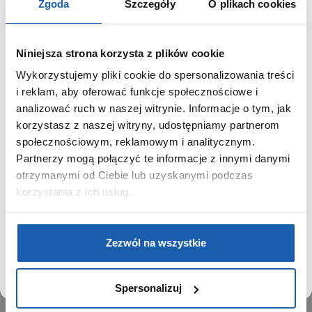
Zgoda
Szczegóły
O plikach cookies
Niniejsza strona korzysta z plików cookie
Wykorzystujemy pliki cookie do spersonalizowania treści
GRUPA ZIBI
SZANOWNY UŻYTKOWNIKU,
i reklam, aby oferować funkcje społecznościowe i
SZANOWNA UŻYTKOWNICZKO
analizować ruch w naszej witrynie. Informacje o tym, jak
Historia
korzystasz z naszej witryny, udostępniamy partnerom
Misja, wizja i wartości Grupy Zibi
Używamy plików cookie w celach analitycznych,
społecznościowym, reklamowym i analitycznym.
Ważne daty
statystycznych i marketingowych, w tym aby analizować
Partnerzy mogą połączyć te informacje z innymi danymi
Kariera
ruch w tej witrynie, optymalizować jej działanie oraz
zapamiętywać Twoje preferencje.
otrzymanymi od Ciebie lub uzyskanymi podczas
Zgoda na ciasteczka
korzystania z ich usług.
PRODUKTY
DOWIEDZ SIĘ WIĘCEJ
PRZEJDŹ DO SERWISU
Zegarki
Zezwól na wszystkie
Instrumenty muzyczne
Kalkulatory
Spersonalizuj
SIECI SPRZEDAŻY