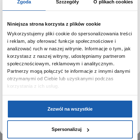
Zgoda
Szczegóły
O plikach cookies
Niniejsza strona korzysta z plików cookie
Wykorzystujemy pliki cookie do spersonalizowania treści
GRUPA ZIBI
SZANOWNY UŻYTKOWNIKU,
i reklam, aby oferować funkcje społecznościowe i
SZANOWNA UŻYTKOWNICZKO
analizować ruch w naszej witrynie. Informacje o tym, jak
Historia
korzystasz z naszej witryny, udostępniamy partnerom
Misja, wizja i wartości Grupy Zibi
Używamy plików cookie w celach analitycznych,
społecznościowym, reklamowym i analitycznym.
Ważne daty
statystycznych i marketingowych, w tym aby analizować
Partnerzy mogą połączyć te informacje z innymi danymi
Kariera
ruch w tej witrynie, optymalizować jej działanie oraz
zapamiętywać Twoje preferencje.
otrzymanymi od Ciebie lub uzyskanymi podczas
Zgoda na ciasteczka
korzystania z ich usług.
PRODUKTY
DOWIEDZ SIĘ WIĘCEJ
PRZEJDŹ DO SERWISU
Zegarki
Zezwól na wszystkie
Instrumenty muzyczne
Kalkulatory
Spersonalizuj
SIECI SPRZEDAŻY