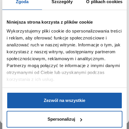
Zgoda
Szczegóły
O plikach cookies
Niniejsza strona korzysta z plików cookie
Wykorzystujemy pliki cookie do spersonalizowania treści
GRUPA ZIBI
SZANOWNY UŻYTKOWNIKU,
i reklam, aby oferować funkcje społecznościowe i
SZANOWNA UŻYTKOWNICZKO
analizować ruch w naszej witrynie. Informacje o tym, jak
Historia
korzystasz z naszej witryny, udostępniamy partnerom
Misja, wizja i wartości Grupy Zibi
Używamy plików cookie w celach analitycznych,
społecznościowym, reklamowym i analitycznym.
Ważne daty
statystycznych i marketingowych, w tym aby analizować
Partnerzy mogą połączyć te informacje z innymi danymi
Kariera
ruch w tej witrynie, optymalizować jej działanie oraz
zapamiętywać Twoje preferencje.
otrzymanymi od Ciebie lub uzyskanymi podczas
Zgoda na ciasteczka
korzystania z ich usług.
PRODUKTY
DOWIEDZ SIĘ WIĘCEJ
PRZEJDŹ DO SERWISU
Zegarki
Zezwól na wszystkie
Instrumenty muzyczne
Kalkulatory
Spersonalizuj
SIECI SPRZEDAŻY