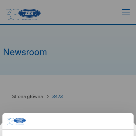
Newsroom
Strona główna
3473
3473
26.09.2024