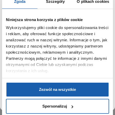
Zgoda
Szczegóły
O plikach cookies
Niniejsza strona korzysta z plików cookie
Wykorzystujemy pliki cookie do spersonalizowania treści
GRUPA ZIBI
SZANOWNY UŻYTKOWNIKU,
i reklam, aby oferować funkcje społecznościowe i
SZANOWNA UŻYTKOWNICZKO
analizować ruch w naszej witrynie. Informacje o tym, jak
Historia
korzystasz z naszej witryny, udostępniamy partnerom
Misja, wizja i wartości Grupy Zibi
Używamy plików cookie w celach analitycznych,
społecznościowym, reklamowym i analitycznym.
Ważne daty
statystycznych i marketingowych, w tym aby analizować
Partnerzy mogą połączyć te informacje z innymi danymi
Kariera
ruch w tej witrynie, optymalizować jej działanie oraz
zapamiętywać Twoje preferencje.
otrzymanymi od Ciebie lub uzyskanymi podczas
Zgoda na ciasteczka
korzystania z ich usług.
PRODUKTY
DOWIEDZ SIĘ WIĘCEJ
PRZEJDŹ DO SERWISU
Zegarki
Zezwól na wszystkie
Instrumenty muzyczne
Kalkulatory
Spersonalizuj
SIECI SPRZEDAŻY