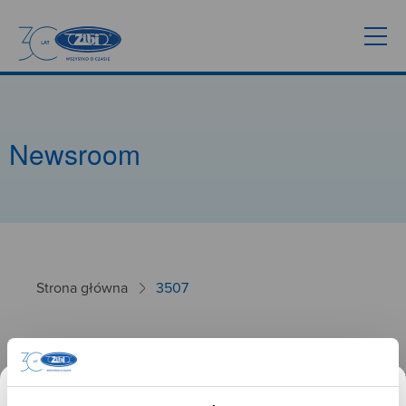
Newsroom
Strona główna
3507
3507
26.09.2024