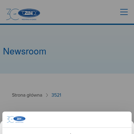
Newsroom
Strona główna
3521
3521
26.09.2024