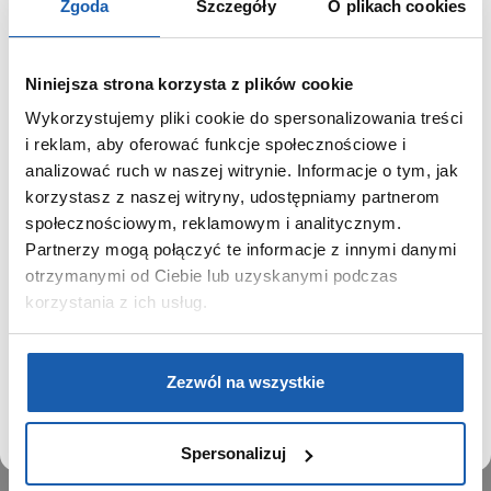
Zgoda
Szczegóły
O plikach cookies
Niniejsza strona korzysta z plików cookie
Wykorzystujemy pliki cookie do spersonalizowania treści
GRUPA ZIBI
SZANOWNY UŻYTKOWNIKU,
i reklam, aby oferować funkcje społecznościowe i
SZANOWNA UŻYTKOWNICZKO
analizować ruch w naszej witrynie. Informacje o tym, jak
Historia
korzystasz z naszej witryny, udostępniamy partnerom
Misja, wizja i wartości Grupy Zibi
Używamy plików cookie w celach analitycznych,
społecznościowym, reklamowym i analitycznym.
Ważne daty
statystycznych i marketingowych, w tym aby analizować
Partnerzy mogą połączyć te informacje z innymi danymi
Kariera
ruch w tej witrynie, optymalizować jej działanie oraz
zapamiętywać Twoje preferencje.
otrzymanymi od Ciebie lub uzyskanymi podczas
Zgoda na ciasteczka
korzystania z ich usług.
PRODUKTY
DOWIEDZ SIĘ WIĘCEJ
PRZEJDŹ DO SERWISU
Zegarki
Zezwól na wszystkie
Instrumenty muzyczne
Kalkulatory
Spersonalizuj
SIECI SPRZEDAŻY