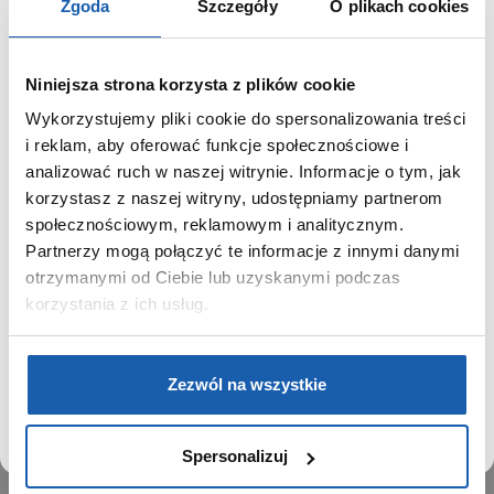
Zgoda
Szczegóły
O plikach cookies
Niniejsza strona korzysta z plików cookie
Wykorzystujemy pliki cookie do spersonalizowania treści
GRUPA ZIBI
SZANOWNY UŻYTKOWNIKU,
i reklam, aby oferować funkcje społecznościowe i
SZANOWNA UŻYTKOWNICZKO
analizować ruch w naszej witrynie. Informacje o tym, jak
Historia
korzystasz z naszej witryny, udostępniamy partnerom
Misja, wizja i wartości Grupy Zibi
Używamy plików cookie w celach analitycznych,
społecznościowym, reklamowym i analitycznym.
Ważne daty
statystycznych i marketingowych, w tym aby analizować
Partnerzy mogą połączyć te informacje z innymi danymi
Kariera
ruch w tej witrynie, optymalizować jej działanie oraz
zapamiętywać Twoje preferencje.
otrzymanymi od Ciebie lub uzyskanymi podczas
Zgoda na ciasteczka
korzystania z ich usług.
PRODUKTY
DOWIEDZ SIĘ WIĘCEJ
PRZEJDŹ DO SERWISU
Zegarki
Zezwól na wszystkie
Instrumenty muzyczne
Kalkulatory
Spersonalizuj
SIECI SPRZEDAŻY