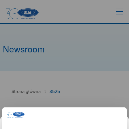
Newsroom
Strona główna
3525
3525
26.09.2024