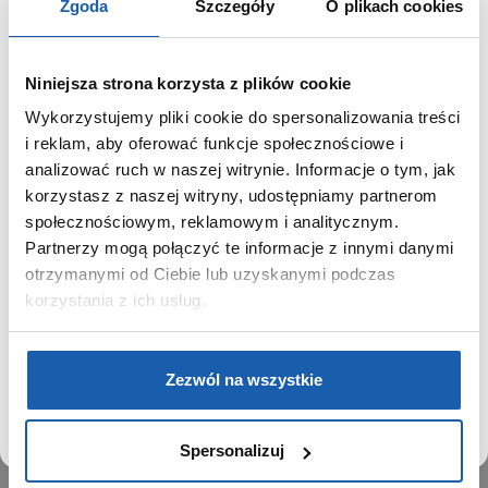
Zgoda
Szczegóły
O plikach cookies
Niniejsza strona korzysta z plików cookie
Wykorzystujemy pliki cookie do spersonalizowania treści
GRUPA ZIBI
SZANOWNY UŻYTKOWNIKU,
i reklam, aby oferować funkcje społecznościowe i
SZANOWNA UŻYTKOWNICZKO
analizować ruch w naszej witrynie. Informacje o tym, jak
Historia
korzystasz z naszej witryny, udostępniamy partnerom
Misja, wizja i wartości Grupy Zibi
Używamy plików cookie w celach analitycznych,
społecznościowym, reklamowym i analitycznym.
Ważne daty
statystycznych i marketingowych, w tym aby analizować
Partnerzy mogą połączyć te informacje z innymi danymi
Kariera
ruch w tej witrynie, optymalizować jej działanie oraz
zapamiętywać Twoje preferencje.
otrzymanymi od Ciebie lub uzyskanymi podczas
Zgoda na ciasteczka
korzystania z ich usług.
PRODUKTY
DOWIEDZ SIĘ WIĘCEJ
PRZEJDŹ DO SERWISU
Zegarki
Zezwól na wszystkie
Instrumenty muzyczne
Kalkulatory
Spersonalizuj
SIECI SPRZEDAŻY