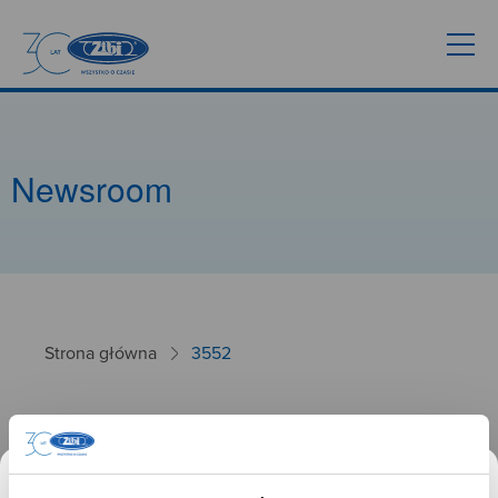
Newsroom
Strona główna
3552
3552
02.10.2024