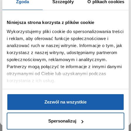
Zgoda
Szczegóły
O plikach cookies
Niniejsza strona korzysta z plików cookie
Wykorzystujemy pliki cookie do spersonalizowania treści
GRUPA ZIBI
SZANOWNY UŻYTKOWNIKU,
i reklam, aby oferować funkcje społecznościowe i
SZANOWNA UŻYTKOWNICZKO
analizować ruch w naszej witrynie. Informacje o tym, jak
Historia
korzystasz z naszej witryny, udostępniamy partnerom
Misja, wizja i wartości Grupy Zibi
Używamy plików cookie w celach analitycznych,
społecznościowym, reklamowym i analitycznym.
Ważne daty
statystycznych i marketingowych, w tym aby analizować
Partnerzy mogą połączyć te informacje z innymi danymi
Kariera
ruch w tej witrynie, optymalizować jej działanie oraz
zapamiętywać Twoje preferencje.
otrzymanymi od Ciebie lub uzyskanymi podczas
Zgoda na ciasteczka
korzystania z ich usług.
PRODUKTY
DOWIEDZ SIĘ WIĘCEJ
PRZEJDŹ DO SERWISU
Zegarki
Zezwól na wszystkie
Instrumenty muzyczne
Kalkulatory
Spersonalizuj
SIECI SPRZEDAŻY