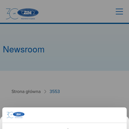
Newsroom
Strona główna
3553
3553
26.09.2024