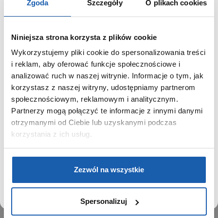
Zgoda
Szczegóły
O plikach cookies
Niniejsza strona korzysta z plików cookie
Wykorzystujemy pliki cookie do spersonalizowania treści
GRUPA ZIBI
SZANOWNY UŻYTKOWNIKU,
i reklam, aby oferować funkcje społecznościowe i
SZANOWNA UŻYTKOWNICZKO
analizować ruch w naszej witrynie. Informacje o tym, jak
Historia
korzystasz z naszej witryny, udostępniamy partnerom
Misja, wizja i wartości Grupy Zibi
Używamy plików cookie w celach analitycznych,
społecznościowym, reklamowym i analitycznym.
Ważne daty
statystycznych i marketingowych, w tym aby analizować
Partnerzy mogą połączyć te informacje z innymi danymi
Kariera
ruch w tej witrynie, optymalizować jej działanie oraz
zapamiętywać Twoje preferencje.
otrzymanymi od Ciebie lub uzyskanymi podczas
Zgoda na ciasteczka
korzystania z ich usług.
PRODUKTY
DOWIEDZ SIĘ WIĘCEJ
PRZEJDŹ DO SERWISU
Zegarki
Zezwól na wszystkie
Instrumenty muzyczne
Kalkulatory
Spersonalizuj
SIECI SPRZEDAŻY