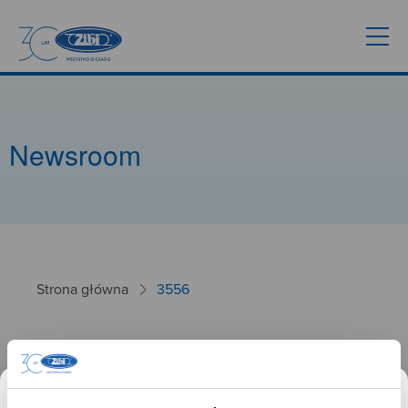
Newsroom
Strona główna
3556
3556
26.09.2024