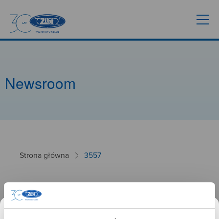
Newsroom
Strona główna
3557
3557
26.09.2024