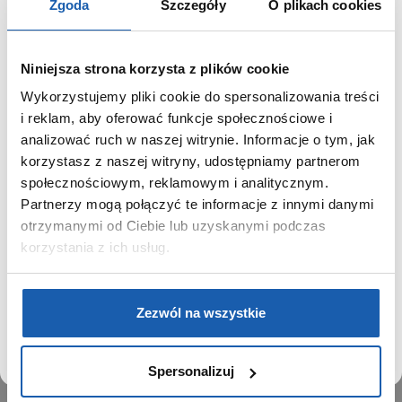
Zgoda
Szczegóły
O plikach cookies
Niniejsza strona korzysta z plików cookie
Wykorzystujemy pliki cookie do spersonalizowania treści
GRUPA ZIBI
SZANOWNY UŻYTKOWNIKU,
i reklam, aby oferować funkcje społecznościowe i
SZANOWNA UŻYTKOWNICZKO
analizować ruch w naszej witrynie. Informacje o tym, jak
Historia
korzystasz z naszej witryny, udostępniamy partnerom
Misja, wizja i wartości Grupy Zibi
Używamy plików cookie w celach analitycznych,
społecznościowym, reklamowym i analitycznym.
Ważne daty
statystycznych i marketingowych, w tym aby analizować
Partnerzy mogą połączyć te informacje z innymi danymi
Kariera
ruch w tej witrynie, optymalizować jej działanie oraz
zapamiętywać Twoje preferencje.
otrzymanymi od Ciebie lub uzyskanymi podczas
Zgoda na ciasteczka
korzystania z ich usług.
PRODUKTY
DOWIEDZ SIĘ WIĘCEJ
PRZEJDŹ DO SERWISU
Zegarki
Zezwól na wszystkie
Instrumenty muzyczne
Kalkulatory
Spersonalizuj
SIECI SPRZEDAŻY