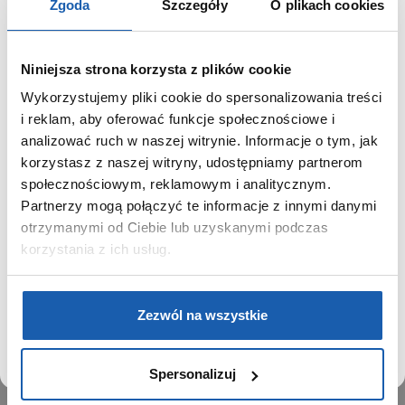
Zgoda
Szczegóły
O plikach cookies
Niniejsza strona korzysta z plików cookie
Wykorzystujemy pliki cookie do spersonalizowania treści
GRUPA ZIBI
SZANOWNY UŻYTKOWNIKU,
i reklam, aby oferować funkcje społecznościowe i
SZANOWNA UŻYTKOWNICZKO
analizować ruch w naszej witrynie. Informacje o tym, jak
Historia
korzystasz z naszej witryny, udostępniamy partnerom
Misja, wizja i wartości Grupy Zibi
Używamy plików cookie w celach analitycznych,
społecznościowym, reklamowym i analitycznym.
Ważne daty
statystycznych i marketingowych, w tym aby analizować
Partnerzy mogą połączyć te informacje z innymi danymi
Kariera
ruch w tej witrynie, optymalizować jej działanie oraz
zapamiętywać Twoje preferencje.
otrzymanymi od Ciebie lub uzyskanymi podczas
Zgoda na ciasteczka
korzystania z ich usług.
PRODUKTY
DOWIEDZ SIĘ WIĘCEJ
PRZEJDŹ DO SERWISU
Zegarki
Zezwól na wszystkie
Instrumenty muzyczne
Kalkulatory
Spersonalizuj
SIECI SPRZEDAŻY