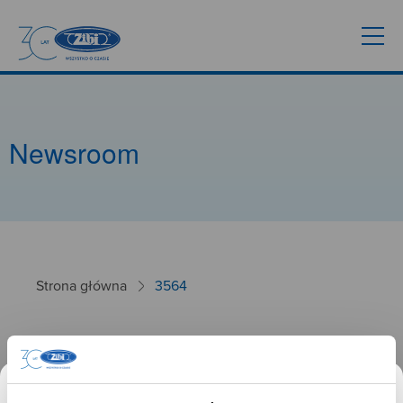
Newsroom
Strona główna
3564
3564
02.10.2024