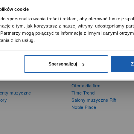
 plików cookie
SZANOWNY UŻYTKOWNIKU,
do spersonalizowania treści i reklam, aby oferować funkcje sp
SZANOWNA UŻYTKOWNICZKO
ormacje o tym, jak korzystasz z naszej witryny, udostępniamy p
Używamy plików cookie w celach analitycznych, statystycznych 
Partnerzy mogą połączyć te informacje z innymi danymi otrzym
marketingowych, w tym aby analizować ruch w tej witrynie,
nia z ich usług.
ptymalizować jej działanie oraz zapamiętywać Twoje preferencj
DOWIEDZ SIĘ WIĘCEJ
PRZEJDŹ DO SERWISU
Spersonalizuj
Z
DUKTY
SIECI SPRZEDAŻY
Oferta dla firm
menty muzyczne
Time Trend
tory
Salony muzyczne Riff
Noble Place