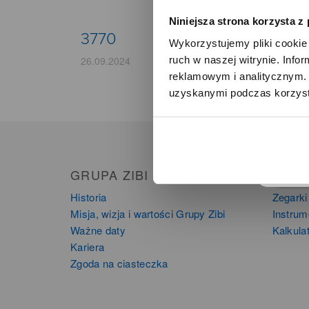
Niniejsza strona korzysta z
3770
Wykorzystujemy pliki cookie 
ruch w naszej witrynie. Inf
26.09.2024
reklamowym i analitycznym. 
uzyskanymi podczas korzysta
o
GRUPA ZIBI
PRO
Historia
Zegarki
Misja, wizja i wartości Grupy Zibi
Instru
Ważne daty
Kalkula
Kariera
Zgoda na ciasteczka