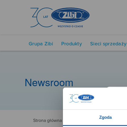
Grupa Zibi
Produkty
Sieci sprzedaży
Newsroom
Zgoda
Strona główna
3770