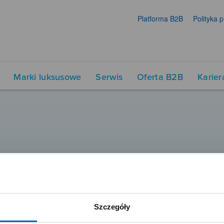
Platforma B2B
Polityka 
Marki luksusowe
Serwis
Oferta B2B
Karier
Szczegóły