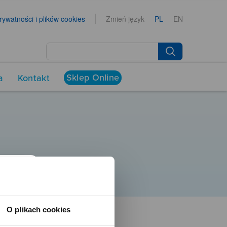
prywatności i plików cookies
Zmień język
PL
EN
Sklep Online
a
Kontakt
O plikach cookies