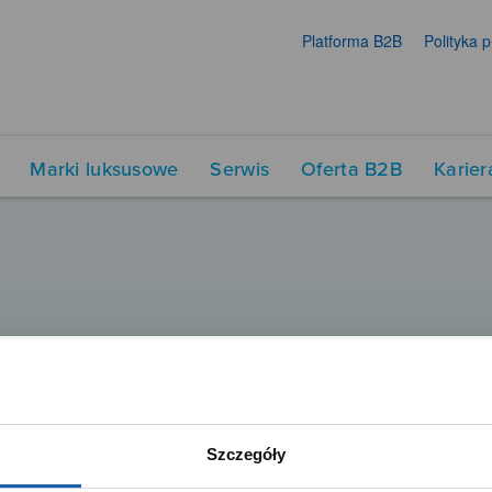
Platforma B2B
Polityka 
Marki luksusowe
Serwis
Oferta B2B
Karier
Szczegóły