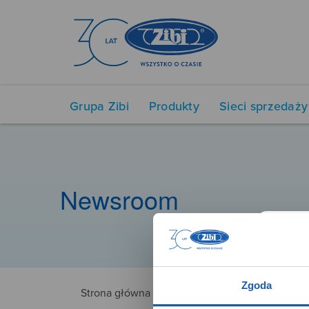
Grupa Zibi
Produkty
Sieci sprzedaży
Newsroom
Zgoda
Strona główna
3779