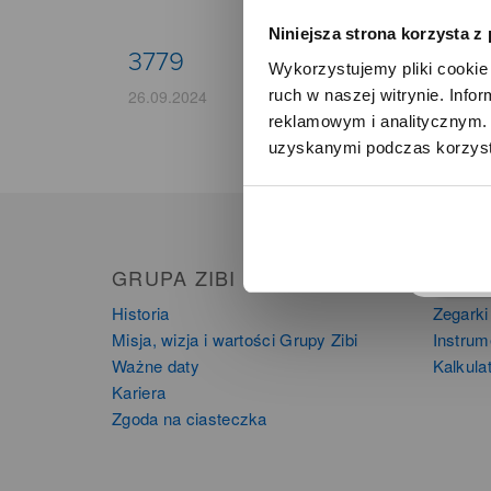
Niniejsza strona korzysta z
3779
Wykorzystujemy pliki cookie 
ruch w naszej witrynie. Inf
26.09.2024
reklamowym i analitycznym. 
uzyskanymi podczas korzysta
o
GRUPA ZIBI
PRO
Historia
Zegarki
Misja, wizja i wartości Grupy Zibi
Instru
Ważne daty
Kalkula
Kariera
Zgoda na ciasteczka