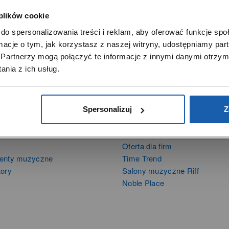
 plików cookie
SZANOWNY UŻYTKOWNIKU,
do spersonalizowania treści i reklam, aby oferować funkcje sp
SZANOWNA UŻYTKOWNICZKO
ormacje o tym, jak korzystasz z naszej witryny, udostępniamy p
Używamy plików cookie w celach analitycznych, statystycznych 
Partnerzy mogą połączyć te informacje z innymi danymi otrzym
marketingowych, w tym aby analizować ruch w tej witrynie,
nia z ich usług.
ptymalizować jej działanie oraz zapamiętywać Twoje preferencj
DOWIEDZ SIĘ WIĘCEJ
PRZEJDŹ DO SERWISU
Spersonalizuj
Z
DUKTY
SIECI SPRZEDAŻY
Oferta dla firm
menty muzyczne
Time Trend
tory
Salony muzyczne Riff
Noble Place