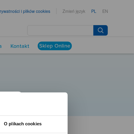
prywatności i plików cookies
Zmień język
PL
EN
Sklep Online
a
Kontakt
O plikach cookies