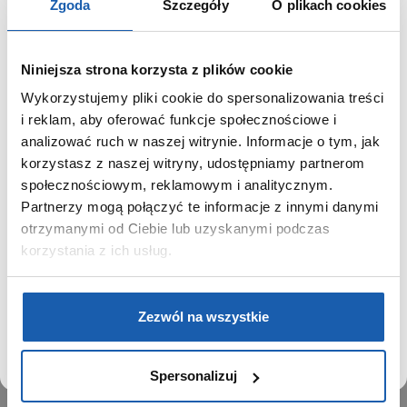
Zgoda
Szczegóły
O plikach cookies
Niniejsza strona korzysta z plików cookie
Wykorzystujemy pliki cookie do spersonalizowania treści
GRUPA ZIBI
SZANOWNY UŻYTKOWNIKU,
i reklam, aby oferować funkcje społecznościowe i
SZANOWNA UŻYTKOWNICZKO
analizować ruch w naszej witrynie. Informacje o tym, jak
Historia
korzystasz z naszej witryny, udostępniamy partnerom
Misja, wizja i wartości Grupy Zibi
Używamy plików cookie w celach analitycznych,
społecznościowym, reklamowym i analitycznym.
Ważne daty
statystycznych i marketingowych, w tym aby analizować
Partnerzy mogą połączyć te informacje z innymi danymi
Kariera
ruch w tej witrynie, optymalizować jej działanie oraz
zapamiętywać Twoje preferencje.
otrzymanymi od Ciebie lub uzyskanymi podczas
Zgoda na ciasteczka
korzystania z ich usług.
PRODUKTY
DOWIEDZ SIĘ WIĘCEJ
PRZEJDŹ DO SERWISU
Zegarki
Zezwól na wszystkie
Instrumenty muzyczne
Kalkulatory
Spersonalizuj
SIECI SPRZEDAŻY