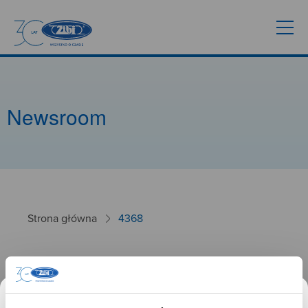
Newsroom
Strona główna
4368
4368
26.09.2024