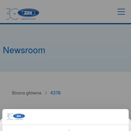
Newsroom
Strona główna
4378
4378
26.09.2024