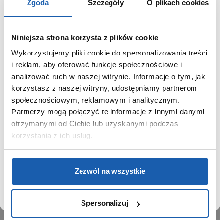
Zgoda
Szczegóły
O plikach cookies
Niniejsza strona korzysta z plików cookie
Wykorzystujemy pliki cookie do spersonalizowania treści
GRUPA ZIBI
SZANOWNY UŻYTKOWNIKU,
i reklam, aby oferować funkcje społecznościowe i
SZANOWNA UŻYTKOWNICZKO
analizować ruch w naszej witrynie. Informacje o tym, jak
Historia
korzystasz z naszej witryny, udostępniamy partnerom
Misja, wizja i wartości Grupy Zibi
Używamy plików cookie w celach analitycznych,
społecznościowym, reklamowym i analitycznym.
Ważne daty
statystycznych i marketingowych, w tym aby analizować
Partnerzy mogą połączyć te informacje z innymi danymi
Kariera
ruch w tej witrynie, optymalizować jej działanie oraz
zapamiętywać Twoje preferencje.
otrzymanymi od Ciebie lub uzyskanymi podczas
Zgoda na ciasteczka
korzystania z ich usług.
PRODUKTY
DOWIEDZ SIĘ WIĘCEJ
PRZEJDŹ DO SERWISU
Zegarki
Zezwól na wszystkie
Instrumenty muzyczne
Kalkulatory
Spersonalizuj
SIECI SPRZEDAŻY