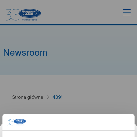
Newsroom
Strona główna
4391
4391
26.09.2024