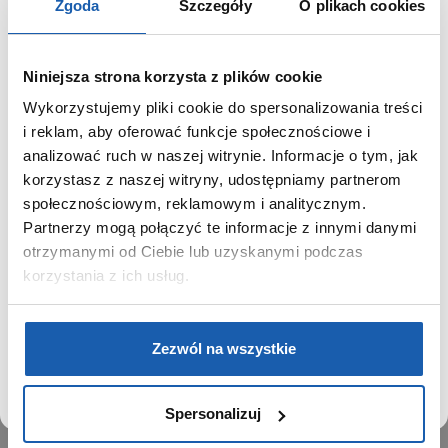
Zgoda
Szczegóły
O plikach cookies
Niniejsza strona korzysta z plików cookie
Wykorzystujemy pliki cookie do spersonalizowania treści
GRUPA ZIBI
SZANOWNY UŻYTKOWNIKU,
i reklam, aby oferować funkcje społecznościowe i
SZANOWNA UŻYTKOWNICZKO
analizować ruch w naszej witrynie. Informacje o tym, jak
Historia
korzystasz z naszej witryny, udostępniamy partnerom
Misja, wizja i wartości Grupy Zibi
Używamy plików cookie w celach analitycznych,
społecznościowym, reklamowym i analitycznym.
Ważne daty
statystycznych i marketingowych, w tym aby analizować
Partnerzy mogą połączyć te informacje z innymi danymi
Kariera
ruch w tej witrynie, optymalizować jej działanie oraz
zapamiętywać Twoje preferencje.
otrzymanymi od Ciebie lub uzyskanymi podczas
Zgoda na ciasteczka
korzystania z ich usług.
PRODUKTY
DOWIEDZ SIĘ WIĘCEJ
PRZEJDŹ DO SERWISU
Zegarki
Zezwól na wszystkie
Instrumenty muzyczne
Kalkulatory
Spersonalizuj
SIECI SPRZEDAŻY