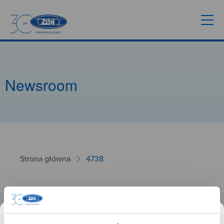
Newsroom
Strona główna
4738
4738
26.09.2024