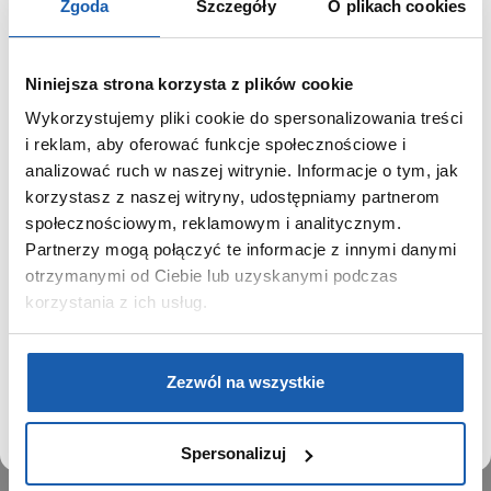
Zgoda
Szczegóły
O plikach cookies
Niniejsza strona korzysta z plików cookie
Wykorzystujemy pliki cookie do spersonalizowania treści
GRUPA ZIBI
SZANOWNY UŻYTKOWNIKU,
i reklam, aby oferować funkcje społecznościowe i
SZANOWNA UŻYTKOWNICZKO
analizować ruch w naszej witrynie. Informacje o tym, jak
Historia
korzystasz z naszej witryny, udostępniamy partnerom
Misja, wizja i wartości Grupy Zibi
Używamy plików cookie w celach analitycznych,
społecznościowym, reklamowym i analitycznym.
Ważne daty
statystycznych i marketingowych, w tym aby analizować
Partnerzy mogą połączyć te informacje z innymi danymi
Kariera
ruch w tej witrynie, optymalizować jej działanie oraz
zapamiętywać Twoje preferencje.
otrzymanymi od Ciebie lub uzyskanymi podczas
Zgoda na ciasteczka
korzystania z ich usług.
PRODUKTY
DOWIEDZ SIĘ WIĘCEJ
PRZEJDŹ DO SERWISU
Zegarki
Zezwól na wszystkie
Instrumenty muzyczne
Kalkulatory
Spersonalizuj
SIECI SPRZEDAŻY