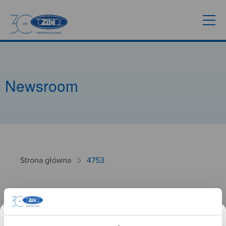
Newsroom
Strona główna
4753
4753
26.09.2024