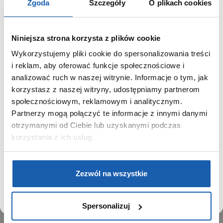
Zgoda
Szczegóły
O plikach cookies
Niniejsza strona korzysta z plików cookie
Wykorzystujemy pliki cookie do spersonalizowania treści
GRUPA ZIBI
SZANOWNY UŻYTKOWNIKU,
i reklam, aby oferować funkcje społecznościowe i
SZANOWNA UŻYTKOWNICZKO
analizować ruch w naszej witrynie. Informacje o tym, jak
Historia
korzystasz z naszej witryny, udostępniamy partnerom
Misja, wizja i wartości Grupy Zibi
Używamy plików cookie w celach analitycznych,
społecznościowym, reklamowym i analitycznym.
Ważne daty
statystycznych i marketingowych, w tym aby analizować
Partnerzy mogą połączyć te informacje z innymi danymi
Kariera
ruch w tej witrynie, optymalizować jej działanie oraz
zapamiętywać Twoje preferencje.
otrzymanymi od Ciebie lub uzyskanymi podczas
Zgoda na ciasteczka
korzystania z ich usług.
PRODUKTY
DOWIEDZ SIĘ WIĘCEJ
PRZEJDŹ DO SERWISU
Zegarki
Zezwól na wszystkie
Instrumenty muzyczne
Kalkulatory
Spersonalizuj
SIECI SPRZEDAŻY