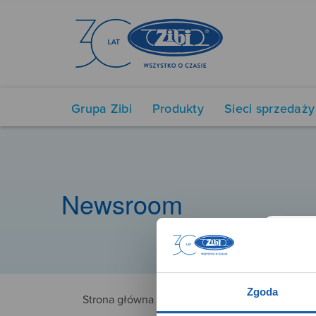
Grupa Zibi
Produkty
Sieci sprzedaży
Newsroom
Zgoda
Strona główna
4766