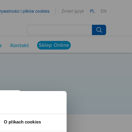
prywatności i plików cookies
Zmień język
PL
EN
Sklep Online
a
Kontakt
O plikach cookies