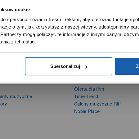
 plików cookie
SZANOWNY UŻYTKOWNIKU,
do spersonalizowania treści i reklam, aby oferować funkcje sp
SZANOWNA UŻYTKOWNICZKO
ormacje o tym, jak korzystasz z naszej witryny, udostępniamy p
Używamy plików cookie w celach analitycznych, statystycznych 
Partnerzy mogą połączyć te informacje z innymi danymi otrzym
marketingowych, w tym aby analizować ruch w tej witrynie,
nia z ich usług.
ptymalizować jej działanie oraz zapamiętywać Twoje preferencj
DOWIEDZ SIĘ WIĘCEJ
PRZEJDŹ DO SERWISU
Spersonalizuj
Z
DUKTY
SIECI SPRZEDAŻY
Oferta dla firm
menty muzyczne
Time Trend
tory
Salony muzyczne Riff
Noble Place