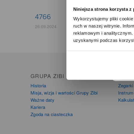
Niniejsza strona korzysta z
4766
Wykorzystujemy pliki cookie 
ruch w naszej witrynie. Inf
26.09.2024
reklamowym i analitycznym. 
uzyskanymi podczas korzysta
o
GRUPA ZIBI
PRO
Historia
Zegarki
Misja, wizja i wartości Grupy Zibi
Instru
Ważne daty
Kalkula
Kariera
Zgoda na ciasteczka