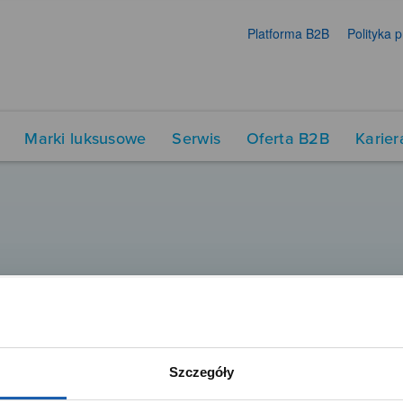
Platforma B2B
Polityka 
Marki luksusowe
Serwis
Oferta B2B
Karier
Szczegóły