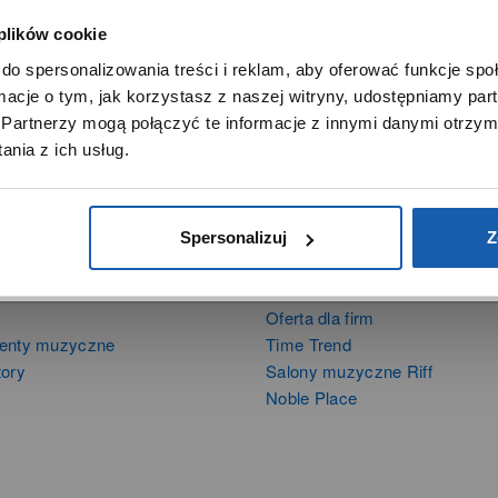
 plików cookie
SZANOWNY UŻYTKOWNIKU,
do spersonalizowania treści i reklam, aby oferować funkcje sp
SZANOWNA UŻYTKOWNICZKO
ormacje o tym, jak korzystasz z naszej witryny, udostępniamy p
Używamy plików cookie w celach analitycznych, statystycznych 
Partnerzy mogą połączyć te informacje z innymi danymi otrzym
marketingowych, w tym aby analizować ruch w tej witrynie,
nia z ich usług.
ptymalizować jej działanie oraz zapamiętywać Twoje preferencj
DOWIEDZ SIĘ WIĘCEJ
PRZEJDŹ DO SERWISU
Spersonalizuj
Z
DUKTY
SIECI SPRZEDAŻY
Oferta dla firm
menty muzyczne
Time Trend
tory
Salony muzyczne Riff
Noble Place