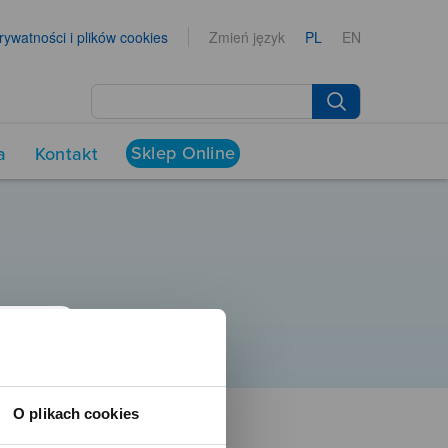
prywatności i plików cookies
Zmień język
PL
EN
Sklep Online
a
Kontakt
O plikach cookies