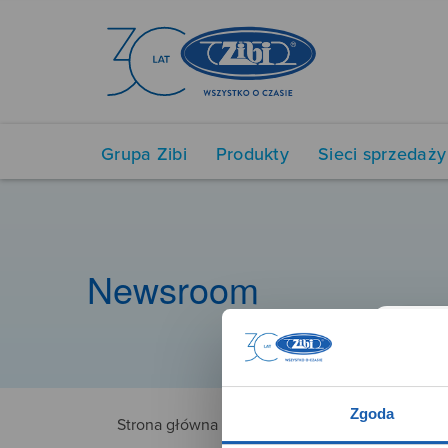
Grupa Zibi
Produkty
Sieci sprzedaży
Newsroom
Zgoda
Strona główna
4775