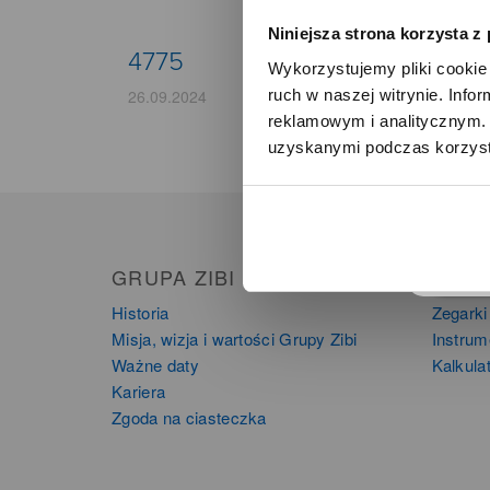
Niniejsza strona korzysta z
4775
Wykorzystujemy pliki cookie 
ruch w naszej witrynie. Inf
26.09.2024
reklamowym i analitycznym. 
uzyskanymi podczas korzysta
o
GRUPA ZIBI
PRO
Historia
Zegarki
Misja, wizja i wartości Grupy Zibi
Instru
Ważne daty
Kalkula
Kariera
Zgoda na ciasteczka