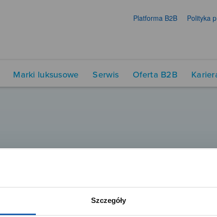
Platforma B2B
Polityka 
Marki luksusowe
Serwis
Oferta B2B
Karier
Szczegóły