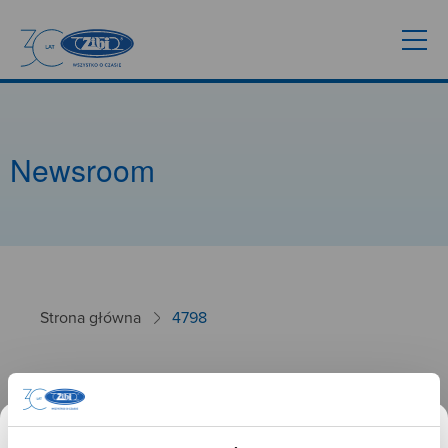
Newsroom
Strona główna
4798
4798
26.09.2024