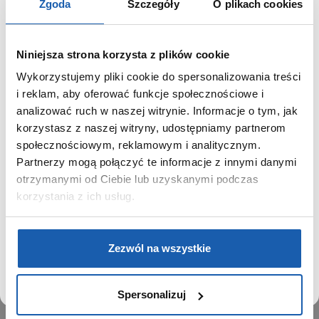
Zgoda
Szczegóły
O plikach cookies
Niniejsza strona korzysta z plików cookie
Wykorzystujemy pliki cookie do spersonalizowania treści
GRUPA ZIBI
SZANOWNY UŻYTKOWNIKU,
i reklam, aby oferować funkcje społecznościowe i
SZANOWNA UŻYTKOWNICZKO
analizować ruch w naszej witrynie. Informacje o tym, jak
Historia
korzystasz z naszej witryny, udostępniamy partnerom
Misja, wizja i wartości Grupy Zibi
Używamy plików cookie w celach analitycznych,
społecznościowym, reklamowym i analitycznym.
Ważne daty
statystycznych i marketingowych, w tym aby analizować
Partnerzy mogą połączyć te informacje z innymi danymi
Kariera
ruch w tej witrynie, optymalizować jej działanie oraz
zapamiętywać Twoje preferencje.
otrzymanymi od Ciebie lub uzyskanymi podczas
Zgoda na ciasteczka
korzystania z ich usług.
PRODUKTY
DOWIEDZ SIĘ WIĘCEJ
PRZEJDŹ DO SERWISU
Zegarki
Zezwól na wszystkie
Instrumenty muzyczne
Kalkulatory
Spersonalizuj
SIECI SPRZEDAŻY