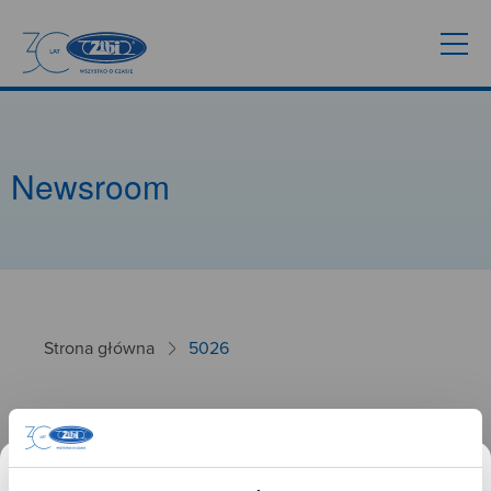
Newsroom
Strona główna
5026
5026
26.09.2024