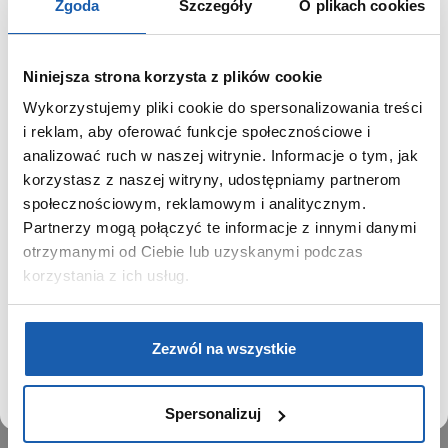
Zgoda
Szczegóły
O plikach cookies
Niniejsza strona korzysta z plików cookie
Wykorzystujemy pliki cookie do spersonalizowania treści
GRUPA ZIBI
SZANOWNY UŻYTKOWNIKU,
i reklam, aby oferować funkcje społecznościowe i
SZANOWNA UŻYTKOWNICZKO
analizować ruch w naszej witrynie. Informacje o tym, jak
Historia
korzystasz z naszej witryny, udostępniamy partnerom
Misja, wizja i wartości Grupy Zibi
Używamy plików cookie w celach analitycznych,
społecznościowym, reklamowym i analitycznym.
Ważne daty
statystycznych i marketingowych, w tym aby analizować
Partnerzy mogą połączyć te informacje z innymi danymi
Kariera
ruch w tej witrynie, optymalizować jej działanie oraz
zapamiętywać Twoje preferencje.
otrzymanymi od Ciebie lub uzyskanymi podczas
Zgoda na ciasteczka
korzystania z ich usług.
PRODUKTY
DOWIEDZ SIĘ WIĘCEJ
PRZEJDŹ DO SERWISU
Zegarki
Zezwól na wszystkie
Instrumenty muzyczne
Kalkulatory
Spersonalizuj
SIECI SPRZEDAŻY