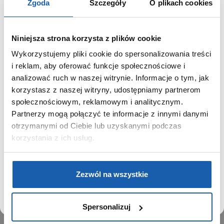
Zgoda
Szczegóły
O plikach cookies
Niniejsza strona korzysta z plików cookie
Wykorzystujemy pliki cookie do spersonalizowania treści
GRUPA ZIBI
SZANOWNY UŻYTKOWNIKU,
i reklam, aby oferować funkcje społecznościowe i
SZANOWNA UŻYTKOWNICZKO
analizować ruch w naszej witrynie. Informacje o tym, jak
Historia
korzystasz z naszej witryny, udostępniamy partnerom
Misja, wizja i wartości Grupy Zibi
Używamy plików cookie w celach analitycznych,
społecznościowym, reklamowym i analitycznym.
Ważne daty
statystycznych i marketingowych, w tym aby analizować
Partnerzy mogą połączyć te informacje z innymi danymi
Kariera
ruch w tej witrynie, optymalizować jej działanie oraz
zapamiętywać Twoje preferencje.
otrzymanymi od Ciebie lub uzyskanymi podczas
Zgoda na ciasteczka
korzystania z ich usług.
PRODUKTY
DOWIEDZ SIĘ WIĘCEJ
PRZEJDŹ DO SERWISU
Zegarki
Zezwól na wszystkie
Instrumenty muzyczne
Kalkulatory
Spersonalizuj
SIECI SPRZEDAŻY