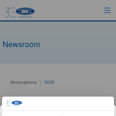
Newsroom
Strona główna
5029
5029
26.09.2024